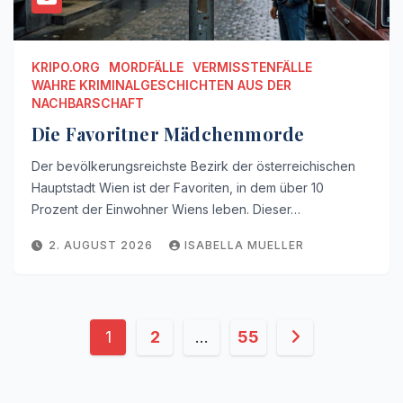
KRIPO.ORG
MORDFÄLLE
VERMISSTENFÄLLE
WAHRE KRIMINALGESCHICHTEN AUS DER
NACHBARSCHAFT
Die Favoritner Mädchenmorde
Der bevölkerungsreichste Bezirk der österreichischen
Hauptstadt Wien ist der Favoriten, in dem über 10
Prozent der Einwohner Wiens leben. Dieser…
2. AUGUST 2026
ISABELLA MUELLER
Seitennummerierung
1
2
…
55
der