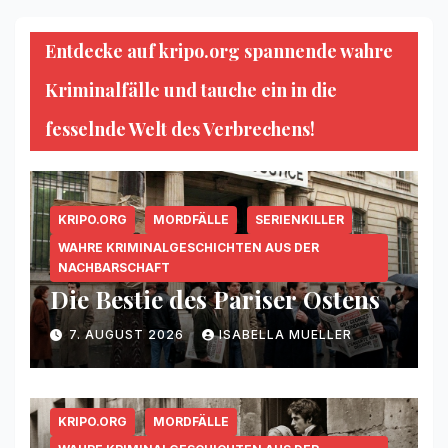
Beiträge
Entdecke auf kripo.org spannende wahre
Kriminalfälle und tauche ein in die
fesselnde Welt des Verbrechens!
KRIPO.ORG
MORDFÄLLE
SERIENKILLER
WAHRE KRIMINALGESCHICHTEN AUS DER
NACHBARSCHAFT
Die Bestie des Pariser Ostens
7. AUGUST 2026
ISABELLA MUELLER
KRIPO.ORG
MORDFÄLLE