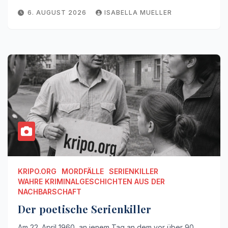
6. AUGUST 2026
ISABELLA MUELLER
KRIPO.ORG
MORDFÄLLE
SERIENKILLER
WAHRE KRIMINALGESCHICHTEN AUS DER
NACHBARSCHAFT
Der poetische Serienkiller
Am 22. April 1960, an jenem Tag an dem vor über 90