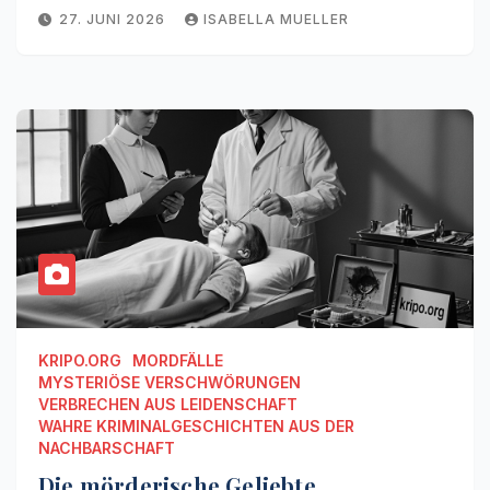
27. JUNI 2026
ISABELLA MUELLER
KRIPO.ORG
MORDFÄLLE
MYSTERIÖSE VERSCHWÖRUNGEN
VERBRECHEN AUS LEIDENSCHAFT
WAHRE KRIMINALGESCHICHTEN AUS DER
NACHBARSCHAFT
Die mörderische Geliebte