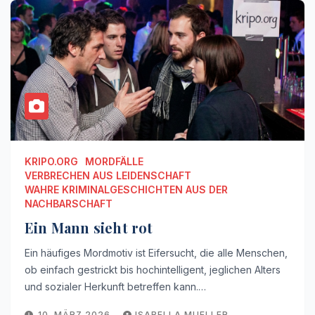
KRIPO.ORG
MORDFÄLLE
VERBRECHEN AUS LEIDENSCHAFT
WAHRE KRIMINALGESCHICHTEN AUS DER
NACHBARSCHAFT
Ein Mann sieht rot
Ein häufiges Mordmotiv ist Eifersucht, die alle Menschen,
ob einfach gestrickt bis hochintelligent, jeglichen Alters
und sozialer Herkunft betreffen kann.…
10. MÄRZ 2026
ISABELLA MUELLER