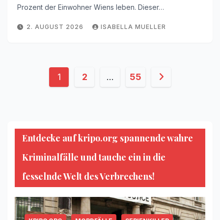
Prozent der Einwohner Wiens leben. Dieser…
2. AUGUST 2026
ISABELLA MUELLER
Seitennummerierung
1
2
…
55
der
Beiträge
Entdecke auf kripo.org spannende wahre
Kriminalfälle und tauche ein in die
fesselnde Welt des Verbrechens!