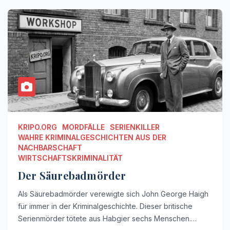
KRIPO.ORG
MORDFÄLLE
SERIENKILLER
WAHRE KRIMINALGESCHICHTEN AUS DER
NACHBARSCHAFT
WIRTSCHAFTSKRIMINALITÄT
Der Säurebadmörder
Als Säurebadmörder verewigte sich John George Haigh
für immer in der Kriminalgeschichte. Dieser britische
Serienmörder tötete aus Habgier sechs Menschen.…