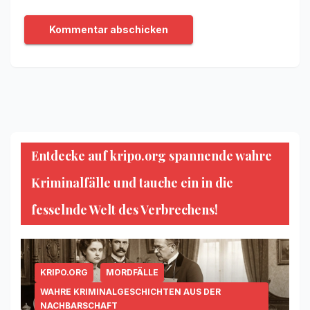
Entdecke auf kripo.org spannende wahre
Kriminalfälle und tauche ein in die
fesselnde Welt des Verbrechens!
KRIPO.ORG
MORDFÄLLE
WAHRE KRIMINALGESCHICHTEN AUS DER
NACHBARSCHAFT