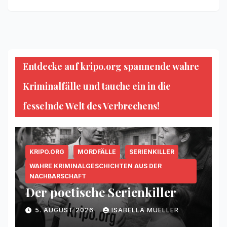
Entdecke auf kripo.org spannende wahre
Kriminalfälle und tauche ein in die
fesselnde Welt des Verbrechens!
KRIPO.ORG
MORDFÄLLE
SERIENKILLER
WAHRE KRIMINALGESCHICHTEN AUS DER
NACHBARSCHAFT
Der poetische Serienkiller
5. AUGUST 2026
ISABELLA MUELLER