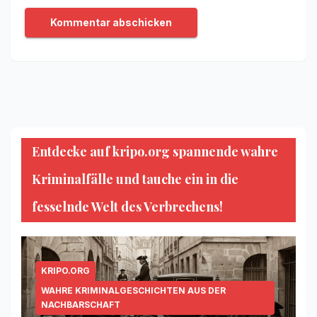
Entdecke auf kripo.org spannende wahre
Kriminalfälle und tauche ein in die
fesselnde Welt des Verbrechens!
KRIPO.ORG
WAHRE KRIMINALGESCHICHTEN AUS DER
NACHBARSCHAFT