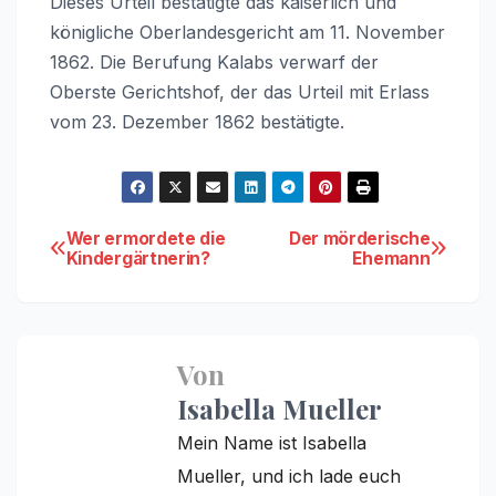
Dieses Urteil bestätigte das kaiserlich und
königliche Oberlandesgericht am 11. November
1862. Die Berufung Kalabs verwarf der
Oberste Gerichtshof, der das Urteil mit Erlass
vom 23. Dezember 1862 bestätigte.
Beitragsnavigation
Wer ermordete die
Der mörderische
Kindergärtnerin?
Ehemann
Von
Isabella Mueller
Mein Name ist Isabella
Mueller, und ich lade euch