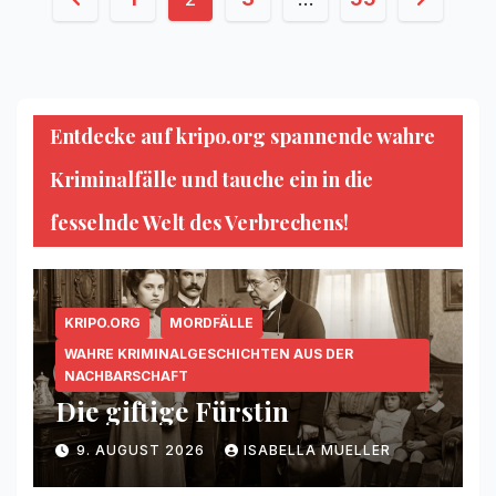
der
Beiträge
Entdecke auf kripo.org spannende wahre
Kriminalfälle und tauche ein in die
fesselnde Welt des Verbrechens!
KRIPO.ORG
MORDFÄLLE
WAHRE KRIMINALGESCHICHTEN AUS DER
NACHBARSCHAFT
Die giftige Fürstin
9. AUGUST 2026
ISABELLA MUELLER