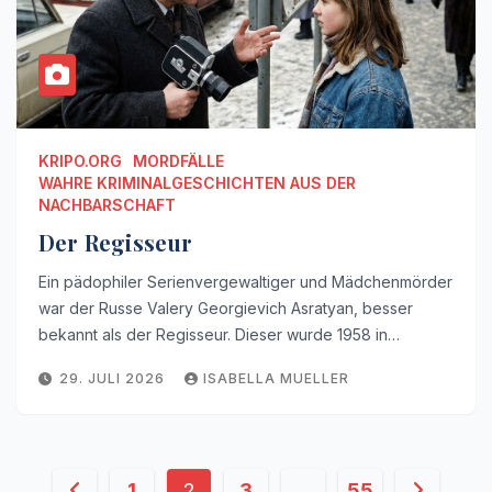
KRIPO.ORG
MORDFÄLLE
WAHRE KRIMINALGESCHICHTEN AUS DER
NACHBARSCHAFT
Der Regisseur
Ein pädophiler Serienvergewaltiger und Mädchenmörder
war der Russe Valery Georgievich Asratyan, besser
bekannt als der Regisseur. Dieser wurde 1958 in…
29. JULI 2026
ISABELLA MUELLER
Seitennummerierung
1
2
3
…
55