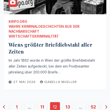
KRIPO.ORG
WAHRE KRIMINALGESCHICHTEN AUS DER
NACHBARSCHAFT
WIRTSCHAFTSKRIMINALITÄT
Wiens größter Briefdiebstahl aller
Zeiten
Im Jahr 1862 wurde in Wien der größte Briefdiebstahl
aller Zeiten aufgedeckt, bei dem ein Postbeamter
jahrelang über 200.000 Briefe…
27. MAI 2026
ISABELLA MUELLER
Seitennummerierung
1
…
11
12
13
…
52