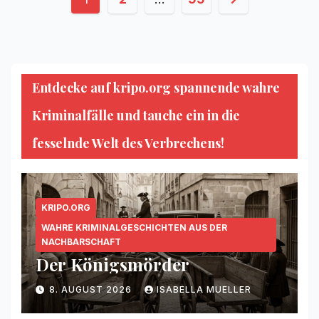
der
Beiträge
Entdecke auf kripo.org spannende wahre
Kriminalfälle und tauche ein in die
fesselnde Welt des Verbrechens!
KRIPO.ORG
WAHRE KRIMINALGESCHICHTEN AUS DER
NACHBARSCHAFT
Der Königsmörder
8. AUGUST 2026
ISABELLA MUELLER