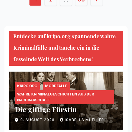
der
Beiträge
Entdecke auf kripo.org spannende wahre
Kriminalfälle und tauche ein in die
fesselnde Welt des Verbrechens!
KRIPO.ORG
MORDFÄLLE
WAHRE KRIMINALGESCHICHTEN AUS DER
NACHBARSCHAFT
Die giftige Fürstin
9. AUGUST 2026
ISABELLA MUELLER