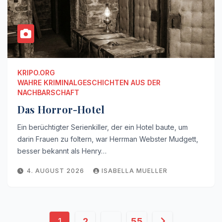
KRIPO.ORG
WAHRE KRIMINALGESCHICHTEN AUS DER
NACHBARSCHAFT
Das Horror-Hotel
Ein berüchtigter Serienkiller, der ein Hotel baute, um
darin Frauen zu foltern, war Herrman Webster Mudgett,
besser bekannt als Henry…
4. AUGUST 2026
ISABELLA MUELLER
Seitennummerierung
1
2
…
55