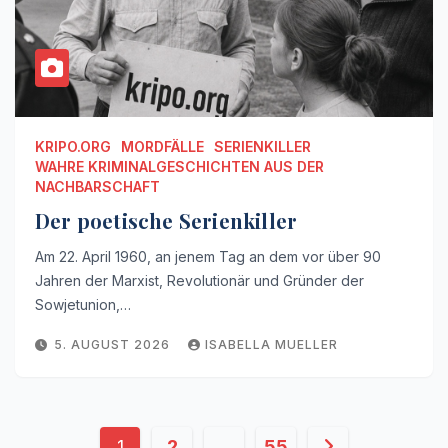
KRIPO.ORG
MORDFÄLLE
SERIENKILLER
WAHRE KRIMINALGESCHICHTEN AUS DER
NACHBARSCHAFT
Der poetische Serienkiller
Am 22. April 1960, an jenem Tag an dem vor über 90
Jahren der Marxist, Revolutionär und Gründer der
Sowjetunion,…
5. AUGUST 2026
ISABELLA MUELLER
Seitennummerierung
1
2
…
55