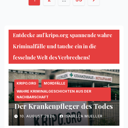
der
Beiträge
Entdecke auf kripo.org spannende wahre
Kriminalfälle und tauche ein in die
fesselnde Welt des Verbrechens!
KRIPO.ORG
MORDFÄLLE
WAHRE KRIMINALGESCHICHTEN AUS DER
NACHBARSCHAFT
Der Krankenpfleger des Todes
10. AUGUST 2026
ISABELLA MUELLER