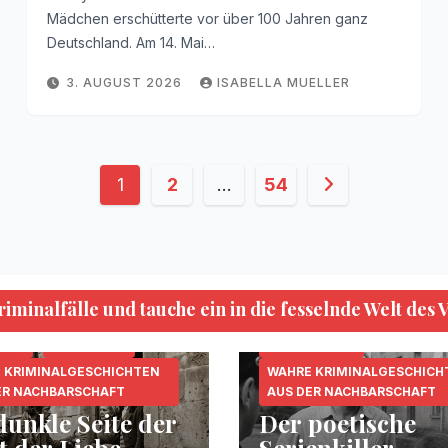
Mädchen erschütterte vor über 100 Jahren ganz
Deutschland. Am 14. Mai…
3. AUGUST 2026
ISABELLA MUELLER
Seitennummerierung
1
2
…
54
der
Beiträge
minalfälle und tauche ein in die fesselnde Welt des 
KRIPO.ORG
MORDFÄLLE
.ORG
MORDFÄLLE
SERIENKILLER
 KRIMINALGESCHICHTEN
WAHRE KRIMINALGESCHICH
ER NACHBARSCHAFT
AUS DER NACHBARSCHAFT
dunkle Seite der
Der poetische