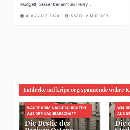
Mudgett, besser bekannt als Henry…
4. AUGUST 2026
ISABELLA MUELLER
Entdecke auf kripo.org spannende wahre Kri
KRIPO.ORG
MORDFÄLLE
SERIENKILLER
KRIPO
WAHRE KRIMINALGESCHICHTEN
WAHRE
AUS DER NACHBARSCHAFT
AUS D
Die Bestie des
Die 