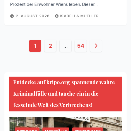
Prozent der Einwohner Wiens leben. Dieser…
2. AUGUST 2026
ISABELLA MUELLER
Seitennummerierung
1
2
…
54
der
Beiträge
Entdecke auf kripo.org spannende wahre
Kriminalfälle und tauche ein in die
fesselnde Welt des Verbrechens!