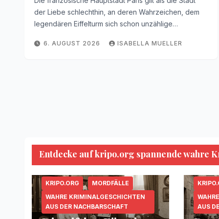
Die französische Hauptstadt Paris gilt als die Stadt
der Liebe schlechthin, an deren Wahrzeichen, dem
legendären Eiffelturm sich schon unzählige…
6. AUGUST 2026
ISABELLA MUELLER
Entdecke auf kripo.org spannende wahre Kri
KRIPO.ORG
MORDFÄLLE
KRIPO
WAHRE KRIMINALGESCHICHTEN
WAHRE
AUS DER NACHBARSCHAFT
AUS D