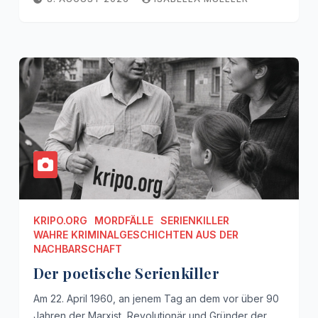
KRIPO.ORG
MORDFÄLLE
SERIENKILLER
WAHRE KRIMINALGESCHICHTEN AUS DER
NACHBARSCHAFT
Der poetische Serienkiller
Am 22. April 1960, an jenem Tag an dem vor über 90
Jahren der Marxist, Revolutionär und Gründer der