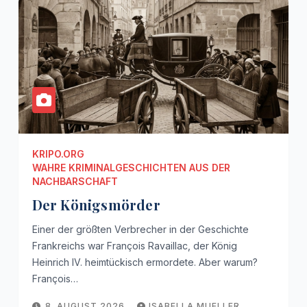
KRIPO.ORG
WAHRE KRIMINALGESCHICHTEN AUS DER
NACHBARSCHAFT
Der Königsmörder
Einer der größten Verbrecher in der Geschichte
Frankreichs war François Ravaillac, der König
Heinrich IV. heimtückisch ermordete. Aber warum?
François…
8. AUGUST 2026
ISABELLA MUELLER