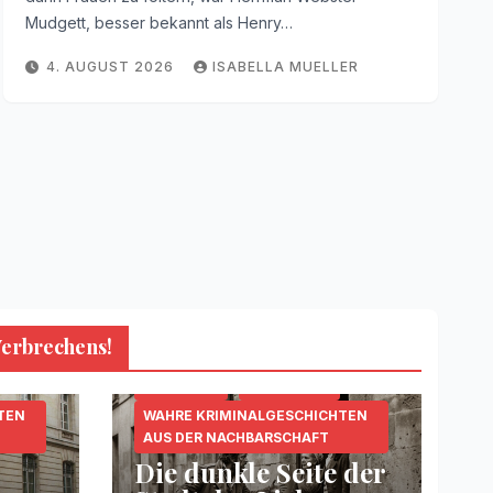
Mudgett, besser bekannt als Henry…
4. AUGUST 2026
ISABELLA MUELLER
Verbrechens!
KRIPO.ORG
MORDFÄLLE
TEN
WAHRE KRIMINALGESCHICHTEN
AUS DER NACHBARSCHAFT
Die dunkle Seite der