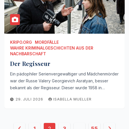
KRIPO.ORG
MORDFÄLLE
WAHRE KRIMINALGESCHICHTEN AUS DER
NACHBARSCHAFT
Der Regisseur
Ein pädophiler Serienvergewaltiger und Mädchenmörder
war der Russe Valery Georgievich Asratyan, besser
bekannt als der Regisseur. Dieser wurde 1958 in…
29. JULI 2026
ISABELLA MUELLER
Seitennummerierung
1
2
3
…
55