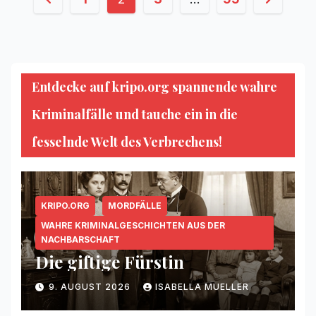
der
Beiträge
Entdecke auf kripo.org spannende wahre
Kriminalfälle und tauche ein in die
fesselnde Welt des Verbrechens!
KRIPO.ORG
MORDFÄLLE
WAHRE KRIMINALGESCHICHTEN AUS DER
NACHBARSCHAFT
Die giftige Fürstin
9. AUGUST 2026
ISABELLA MUELLER