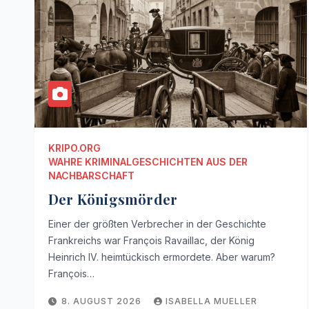
KRIPO.ORG
WAHRE KRIMINALGESCHICHTEN AUS DER
NACHBARSCHAFT
Der Königsmörder
Einer der größten Verbrecher in der Geschichte
Frankreichs war François Ravaillac, der König
Heinrich IV. heimtückisch ermordete. Aber warum?
François…
8. AUGUST 2026
ISABELLA MUELLER