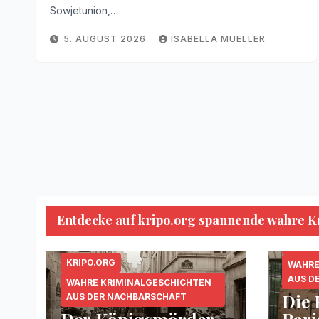
Sowjetunion,…
5. AUGUST 2026
ISABELLA MUELLER
Entdecke auf kripo.org spannende wahre Kri
KRIPO
SERIE
KRIPO.ORG
WAHRE
AUS D
WAHRE KRIMINALGESCHICHTEN
Die 
AUS DER NACHBARSCHAFT