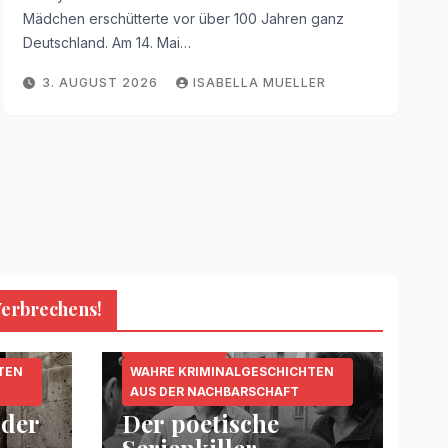
Mädchen erschütterte vor über 100 Jahren ganz
Deutschland. Am 14. Mai…
3. AUGUST 2026
ISABELLA MUELLER
Verbrechens!
KRIPO.ORG
MORDFÄLLE
SERIENKILLER
TEN
WAHRE KRIMINALGESCHICHTEN
AUS DER NACHBARSCHAFT
 der
Der poetische