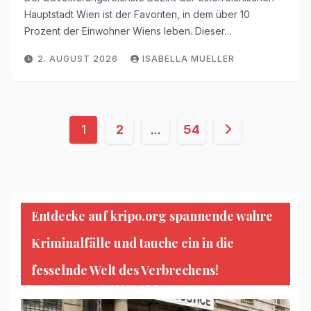
Hauptstadt Wien ist der Favoriten, in dem über 10
Prozent der Einwohner Wiens leben. Dieser…
2. AUGUST 2026
ISABELLA MUELLER
Seitennummerierung
1
2
…
54
der
Beiträge
Entdecke auf kripo.org spannende wahre
Kriminalfälle und tauche ein in die
fesselnde Welt des Verbrechens!