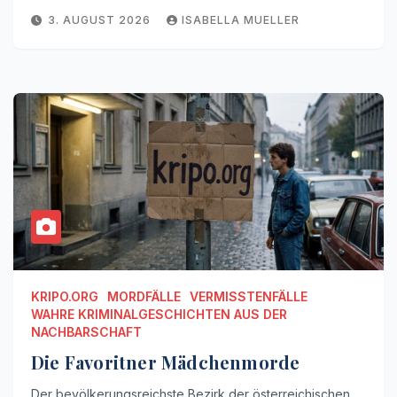
3. AUGUST 2026
ISABELLA MUELLER
KRIPO.ORG
MORDFÄLLE
VERMISSTENFÄLLE
WAHRE KRIMINALGESCHICHTEN AUS DER
NACHBARSCHAFT
Die Favoritner Mädchenmorde
Der bevölkerungsreichste Bezirk der österreichischen