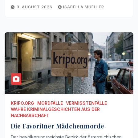
3. AUGUST 2026
ISABELLA MUELLER
KRIPO.ORG
MORDFÄLLE
VERMISSTENFÄLLE
WAHRE KRIMINALGESCHICHTEN AUS DER
NACHBARSCHAFT
Die Favoritner Mädchenmorde
Der bevölkerungsreichste Bezirk der österreichischen