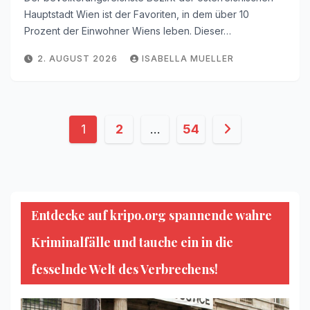
Hauptstadt Wien ist der Favoriten, in dem über 10
Prozent der Einwohner Wiens leben. Dieser…
2. AUGUST 2026
ISABELLA MUELLER
Seitennummerierung
1
2
…
54
der
Beiträge
Entdecke auf kripo.org spannende wahre
Kriminalfälle und tauche ein in die
fesselnde Welt des Verbrechens!