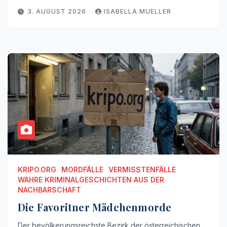
3. AUGUST 2026
ISABELLA MUELLER
KRIPO.ORG
MORDFÄLLE
VERMISSTENFÄLLE
WAHRE KRIMINALGESCHICHTEN AUS DER
NACHBARSCHAFT
Die Favoritner Mädchenmorde
Der bevölkerungsreichste Bezirk der österreichischen