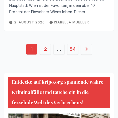
Hauptstadt Wien ist der Favoriten, in dem über 10
Prozent der Einwohner Wiens leben. Dieser…
2. AUGUST 2026
ISABELLA MUELLER
Seitennummerierung
1
2
…
54
der
Beiträge
Entdecke auf kripo.org spannende wahre
Kriminalfälle und tauche ein in die
fesselnde Welt des Verbrechens!