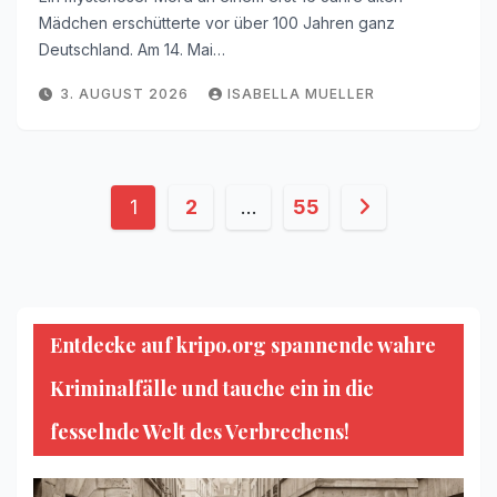
Mädchen erschütterte vor über 100 Jahren ganz
Deutschland. Am 14. Mai…
3. AUGUST 2026
ISABELLA MUELLER
Seitennummerierung
1
2
…
55
der
Beiträge
Entdecke auf kripo.org spannende wahre
Kriminalfälle und tauche ein in die
fesselnde Welt des Verbrechens!