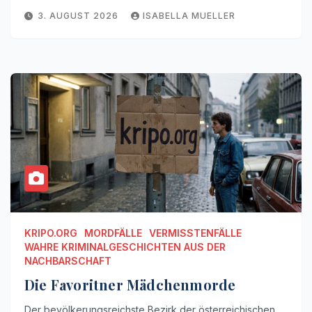
3. AUGUST 2026
ISABELLA MUELLER
KRIPO.ORG
MORDFÄLLE
VERMISSTENFÄLLE
WAHRE KRIMINALGESCHICHTEN AUS DER
NACHBARSCHAFT
Die Favoritner Mädchenmorde
Der bevölkerungsreichste Bezirk der österreichischen