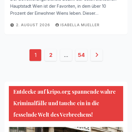
Hauptstadt Wien ist der Favoriten, in dem über 10
Prozent der Einwohner Wiens leben. Dieser…
2. AUGUST 2026
ISABELLA MUELLER
Seitennummerierung
1
2
…
54
der
Beiträge
Entdecke auf kripo.org spannende wahre
Kriminalfälle und tauche ein in die
fesselnde Welt des Verbrechens!