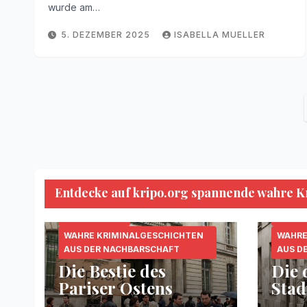
wurde am…
5. DEZEMBER 2025
ISABELLA MUELLER
Entdecke auf kripo.org spannende wahre Kri
KRIPO.ORG
MORDFÄLLE
SERIENKILLER
KRIPO
WAHRE KRIMINALGESCHICHTEN
WAHRE
AUS DER NACHBARSCHAFT
AUS D
Die Bestie des
Die 
Pariser Ostens
Stad