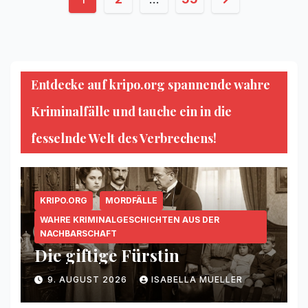
der
Beiträge
Entdecke auf kripo.org spannende wahre
Kriminalfälle und tauche ein in die
fesselnde Welt des Verbrechens!
KRIPO.ORG
MORDFÄLLE
WAHRE KRIMINALGESCHICHTEN AUS DER
NACHBARSCHAFT
Die giftige Fürstin
9. AUGUST 2026
ISABELLA MUELLER