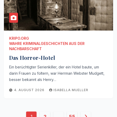
KRIPO.ORG
WAHRE KRIMINALGESCHICHTEN AUS DER
NACHBARSCHAFT
Das Horror-Hotel
Ein berüchtigter Serienkiller, der ein Hotel baute, um
darin Frauen zu foltern, war Herrman Webster Mudgett,
besser bekannt als Henry…
4. AUGUST 2026
ISABELLA MUELLER
Seitennummerierung
1
2
…
55