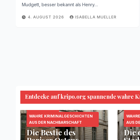
Mudgett, besser bekannt als Henry…
4. AUGUST 2026
ISABELLA MUELLER
Entdecke auf kripo.org spannende wahre Kri
KRIPO.ORG
MORDFÄLLE
SERIENKILLER
KRIPO
WAHRE KRIMINALGESCHICHTEN
WAHRE
AUS DER NACHBARSCHAFT
AUS D
Die Bestie des
Die 