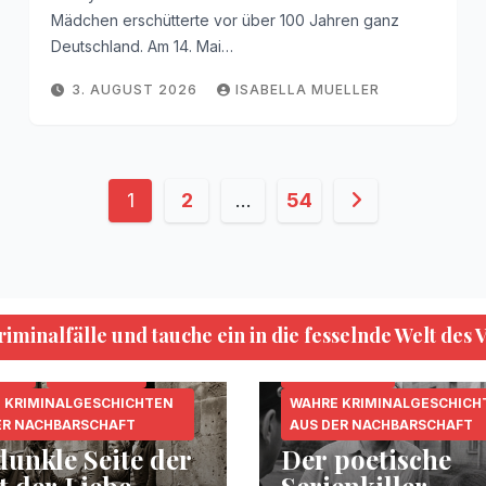
Mädchen erschütterte vor über 100 Jahren ganz
Deutschland. Am 14. Mai…
3. AUGUST 2026
ISABELLA MUELLER
Seitennummerierung
1
2
…
54
der
Beiträge
minalfälle und tauche ein in die fesselnde Welt des 
KRIPO.ORG
MORDFÄLLE
.ORG
MORDFÄLLE
SERIENKILLER
 KRIMINALGESCHICHTEN
WAHRE KRIMINALGESCHICH
ER NACHBARSCHAFT
AUS DER NACHBARSCHAFT
dunkle Seite der
Der poetische