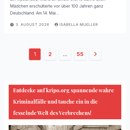
Mädchen erschütterte vor über 100 Jahren ganz
Deutschland. Am 14. Mai…
3. AUGUST 2026
ISABELLA MUELLER
Seitennummerierung
1
2
…
55
der
Beiträge
Entdecke auf kripo.org spannende wahre
Kriminalfälle und tauche ein in die
fesselnde Welt des Verbrechens!