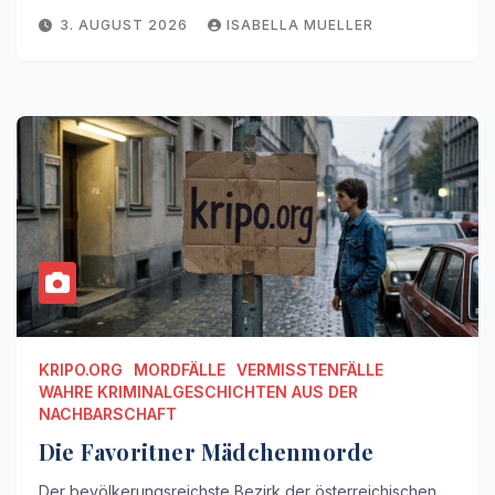
3. AUGUST 2026
ISABELLA MUELLER
KRIPO.ORG
MORDFÄLLE
VERMISSTENFÄLLE
WAHRE KRIMINALGESCHICHTEN AUS DER
NACHBARSCHAFT
Die Favoritner Mädchenmorde
Der bevölkerungsreichste Bezirk der österreichischen