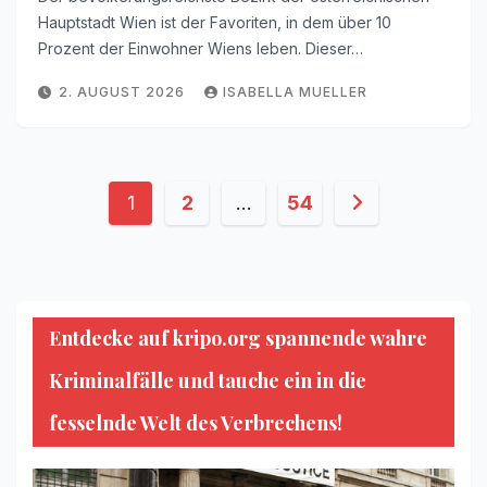
Hauptstadt Wien ist der Favoriten, in dem über 10
Prozent der Einwohner Wiens leben. Dieser…
2. AUGUST 2026
ISABELLA MUELLER
Seitennummerierung
1
2
…
54
der
Beiträge
Entdecke auf kripo.org spannende wahre
Kriminalfälle und tauche ein in die
fesselnde Welt des Verbrechens!