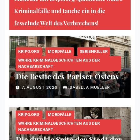
Kriminalfälle und tauche ein in die
fesselnde Welt des Verbrechens!
KRIPO.ORG
MORDFÄLLE
SERIENKILLER
WAHRE KRIMINALGESCHICHTEN AUS DER
NACHBARSCHAFT
Die Bestie des Pariser Ostens
7. AUGUST 2026
ISABELLA MUELLER
KRIPO.ORG
MORDFÄLLE
WAHRE KRIMINALGESCHICHTEN AUS DER
NACHBARSCHAFT
Die dunkle Seite der Stadt der