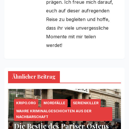
prägen. Ich freue mich darauf,
euch auf dieser aufregenden
Reise zu begleiten und hoffe,
dass ihr viele unvergessliche
Momente mit mir teilen
werdet!
Ähnlicher Beitrag
KRIPO.ORG
MORDFÄLLE
SERIENKILLER
WAHRE KRIMINALGESCHICHTEN AUS DER
NACHBARSCHAFT
Die Bestie des Pariser Ostens