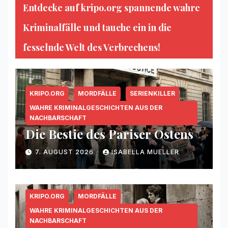
Entdecke auf kripo.org spannende wahre
Kriminalfälle und tauche ein in die
fesselnde Welt des Verbrechens!
KRIPO.ORG
MORDFÄLLE
SERIENKILLER
WAHRE KRIMINALGESCHICHTEN AUS DER
NACHBARSCHAFT
Die Bestie des Pariser Ostens
7. AUGUST 2026
ISABELLA MUELLER
KRIPO.ORG
MORDFÄLLE
WAHRE KRIMINALGESCHICHTEN AUS DER
NACHBARSCHAFT