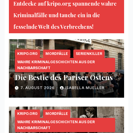
Entdecke auf kripo.org spannende wahre
Kriminalfälle und tauche ein in die
fesselnde Welt des Verbrechens!
KRIPO.ORG
MORDFÄLLE
SERIENKILLER
WAHRE KRIMINALGESCHICHTEN AUS DER
NACHBARSCHAFT
Die Bestie des Pariser Ostens
7. AUGUST 2026
ISABELLA MUELLER
KRIPO.ORG
MORDFÄLLE
WAHRE KRIMINALGESCHICHTEN AUS DER
NACHBARSCHAFT