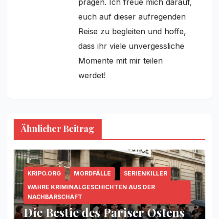
prägen. Ich freue mich darauf,
euch auf dieser aufregenden
Reise zu begleiten und hoffe,
dass ihr viele unvergessliche
Momente mit mir teilen
werdet!
Ähnlicher Beitrag
KRIPO.ORG
MORDFÄLLE
SERIENKILLER
WAHRE KRIMINALGESCHICHTEN AUS DER
NACHBARSCHAFT
Die Bestie des Pariser Ostens