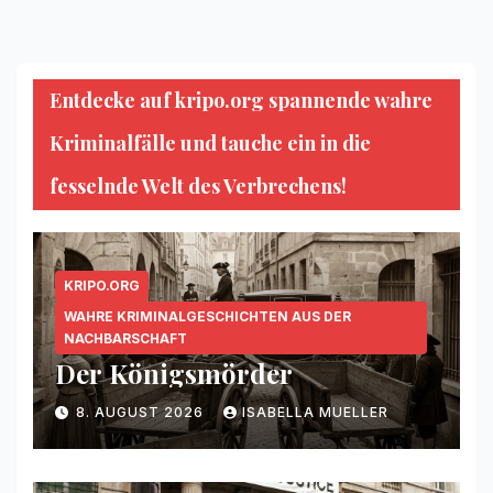
Entdecke auf kripo.org spannende wahre
Kriminalfälle und tauche ein in die
fesselnde Welt des Verbrechens!
KRIPO.ORG
WAHRE KRIMINALGESCHICHTEN AUS DER
NACHBARSCHAFT
Der Königsmörder
8. AUGUST 2026
ISABELLA MUELLER