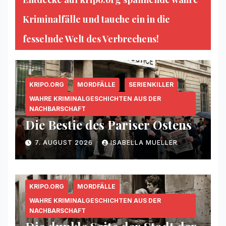
Kriminalfälle und tauche ein in die
fesselnde Welt des Verbrechens!
KRIPO.ORG
MORDFÄLLE
SERIENKILLER
WAHRE KRIMINALGESCHICHTEN AUS DER
NACHBARSCHAFT
Die Bestie des Pariser Ostens
7. AUGUST 2026
ISABELLA MUELLER
KRIPO.ORG
MORDFÄLLE
WAHRE KRIMINALGESCHICHTEN AUS DER
NACHBARSCHAFT