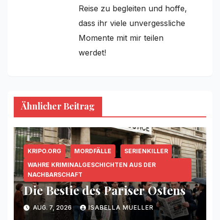
Reise zu begleiten und hoffe,
dass ihr viele unvergessliche
Momente mit mir teilen
werdet!
Ähnlicher Beitrag
KRIPO.ORG
MORDFÄLLE
SERIENKILLER
WAHRE KRIMINALGESCHICHTEN AUS DER
NACHBARSCHAFT
Die Bestie des Pariser Ostens
AUG. 7, 2026
ISABELLA MUELLER