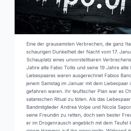
Eine der grausamsten Verbrechen, die ganz Ital
schaurigen Dunkelheit der Nacht vom 17. Janu
Schauplatz eines unvorstellbaren Verbrechens
Jahre alte Fabio Tollis und seine 19 Jahre alt
Liebespaares waren ausgerechnet Fabios Bandm
jenem Samstag im Januar mit dem Liebespaar 
gefahren waren. Ihr teuflischer Plan war es Ch
satanischen Ritual zu töten. Als das Liebespaa
Bandmitglieder Andrea Volpe und Nicola Sapon
seine Freundin zu retten, doch sein bester F
er im Drogenrausch angeblich mit dem Teufel k
einem Hammer auf ihn einprügelte. Während des 