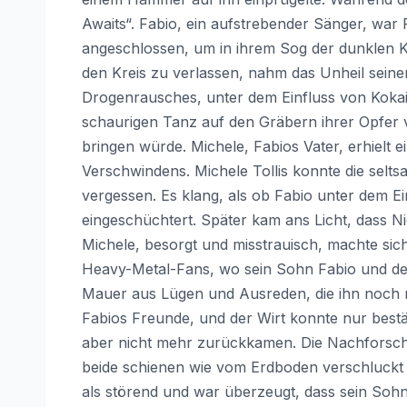
Awaits“. Fabio, ein aufstrebender Sänger, war
angeschlossen, um in ihrem Sog der dunklen 
den Kreis zu verlassen, nahm das Unheil seine
Drogenrausches, unter dem Einfluss von Kokai
schaurigen Tanz auf den Gräbern ihrer Opfer v
bringen würde. Michele, Fabios Vater, erhiel
Verschwindens. Michele Tollis konnte die selt
vergessen. Es klang, als ob Fabio unter dem Ei
eingeschüchtert. Später kam ans Licht, dass 
Michele, besorgt und misstrauisch, machte si
Heavy-Metal-Fans, wo sein Sohn Fabio und des
Mauer aus Lügen und Ausreden, die ihn noch m
Fabios Freunde, und der Wirt konnte nur best
aber nicht mehr zurückkamen. Die Nachforsch
beide schienen wie vom Erdboden verschluckt w
als störend und war überzeugt, dass sein Soh