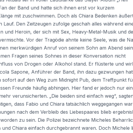
 Fan der Band und hatte sich ihnen erst vor kurzem
Klänge mit zuschwimmen. Doch als Chiara Bedenken äußert
n Lauf. Den Zeitzeugen zufolge geschah alles während ein
n und Heroin, der sich mit Sex, Heavy-Metal-Musik und d
ermischte. Vor der Tragödie ahnte keine Seele, was die N
t einen merkwürdigen Anruf von seinem Sohn am Abend sei
samen Fragen seines Sohnes in dieser Konversation nicht
nfluss von Drogen oder Alkohol stand. Er flüsterte und wir
Nicola Sapone, Anführer der Band, ihn dazu gezwungen hat
ch sofort auf den Weg zum Midnight Pub, dem Treffpunkt fü
sen Freunde häufig abhingen. Hier fand er jedoch nur ein
ehr verunsicherten. „Die beiden sind einfach weg“, sagte
ätigen, dass Fabio und Chiara tatsächlich weggegangen war
ungen nach dem Verbleib des Liebespaares blieb ergebnisl
orden zu sein. Die Polizei bezeichnete Micheles Beharrlic
n und Chiara einfach durchgebrannt waren. Doch Michele l