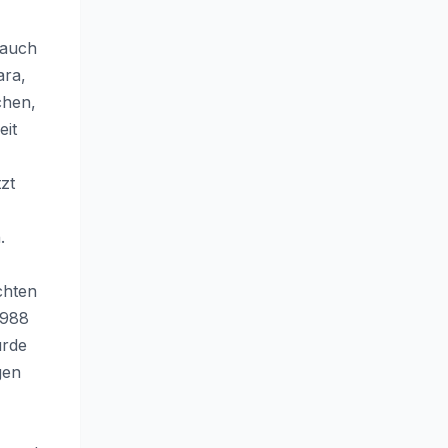
 auch
ara,
chen,
eit
zt
.
chten
1988
urde
gen