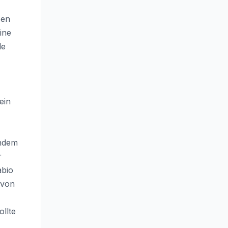
sen
ine
le
ein
chdem
r
abio
 von
llte