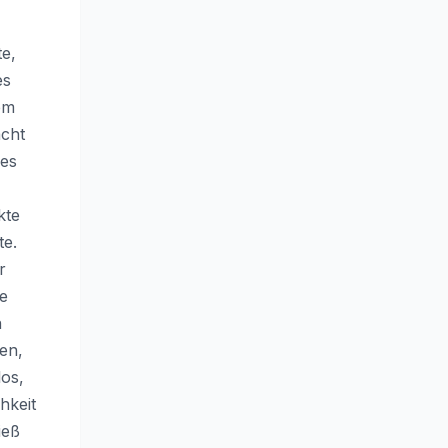
e,
es
em
acht
nes
kte
te.
r
e
n
en,
os,
hkeit
ieß