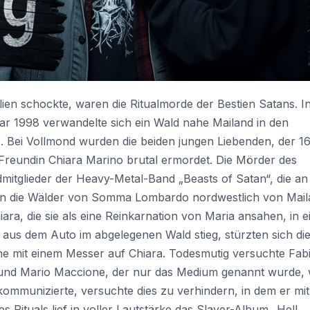
ien schockte, waren die Ritualmorde der Bestien Satans. I
ar 1998 verwandelte sich ein Wald nahe Mailand in den
. Bei Vollmond wurden die beiden jungen Liebenden, der 1
e Freundin Chiara Marino brutal ermordet. Die Mörder des
itglieder der Heavy-Metal-Band „Beasts of Satan“, die an
in die Wälder von Somma Lombardo nordwestlich von Mai
iara, die sie als eine Reinkarnation von Maria ansahen, in 
r aus dem Auto im abgelegenen Wald stieg, stürzten sich di
e mit einem Messer auf Chiara. Todesmutig versuchte Fab
reund Mario Maccione, der nur das Medium genannt wurde, 
ommunizierte, versuchte dies zu verhindern, in dem er mit
Rituals lief in voller Lautstärke das Slayer-Album „Hell