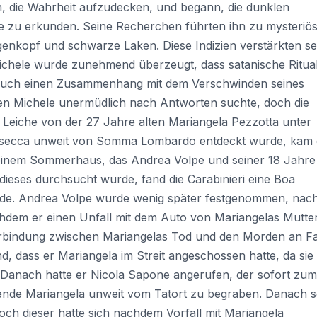
n, die Wahrheit aufzudecken, und begann, die dunklen
e zu erkunden. Seine Recherchen führten ihn zu mysteriö
egenkopf und schwarze Laken. Diese Indizien verstärkten se
ichele wurde zunehmend überzeugt, dass satanische Ritua
auch einen Zusammenhang mit dem Verschwinden seines
en Michele unermüdlich nach Antworten suchte, doch die
die Leiche von der 27 Jahre alten Mariangela Pezzotta unter
asecca unweit von Somma Lombardo entdeckt wurde, kam 
 einem Sommerhaus, das Andrea Volpe und seiner 18 Jahre
s dieses durchsucht wurde, fand die Carabinieri eine Boa
wurde. Andrea Volpe wurde wenig später festgenommen, na
hdem er einen Unfall mit dem Auto von Mariangelas Mutte
 Verbindung zwischen Mariangelas Tod und den Morden an F
d, dass er Mariangela im Streit angeschossen hatte, da sie
Danach hatte er Nicola Sapone angerufen, der sofort zum
ebende Mariangela unweit vom Tatort zu begraben. Danach so
ch dieser hatte sich nachdem Vorfall mit Mariangela