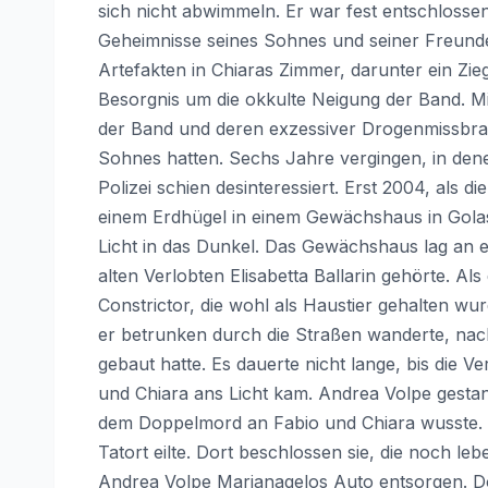
sich nicht abwimmeln. Er war fest entschlosse
Geheimnisse seines Sohnes und seiner Freund
Artefakten in Chiaras Zimmer, darunter ein Zi
Besorgnis um die okkulte Neigung der Band. M
der Band und deren exzessiver Drogenmissbr
Sohnes hatten. Sechs Jahre vergingen, in den
Polizei schien desinteressiert. Erst 2004, als 
einem Erdhügel in einem Gewächshaus in Gol
Licht in das Dunkel. Das Gewächshaus lag an
alten Verlobten Elisabetta Ballarin gehörte. Al
Constrictor, die wohl als Haustier gehalten 
er betrunken durch die Straßen wanderte, nac
gebaut hatte. Es dauerte nicht lange, bis die
und Chiara ans Licht kam. Andrea Volpe gestan
dem Doppelmord an Fabio und Chiara wusste. 
Tatort eilte. Dort beschlossen sie, die noch l
Andrea Volpe Marianagelos Auto entsorgen. Do