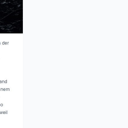
n der
6
land
einem
e
io
weil