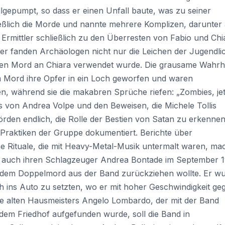
lgepumpt, so dass er einen Unfall baute, was zu seiner
ießlich die Morde und nannte mehrere Komplizen, darunter
Ermittler schließlich zu den Überresten von Fabio und Chi
er fanden Archäologen nicht nur die Leichen der Jugendli
 den Mord an Chiara verwendet wurde. Die grausame Wahrh
m Mord ihre Opfer in ein Loch geworfen und waren
n, während sie die makabren Sprüche riefen: „Zombies, jet
s von Andrea Volpe und den Beweisen, die Michele Tollis
en endlich, die Rolle der Bestien von Satan zu erkennen
n Praktiken der Gruppe dokumentiert. Berichte über
 Rituale, die mit Heavy-Metal-Musik untermalt waren, ma
er auch ihren Schlagzeuger Andrea Bontade im September 
ch dem Doppelmord aus der Band zurückziehen wollte. Er w
 ins Auto zu setzten, wo er mit hoher Geschwindigkeit ge
e alten Hausmeisters Angelo Lombardo, der mit der Band
dem Friedhof aufgefunden wurde, soll die Band in