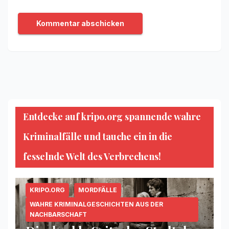
Entdecke auf kripo.org spannende wahre
Kriminalfälle und tauche ein in die
fesselnde Welt des Verbrechens!
KRIPO.ORG
MORDFÄLLE
WAHRE KRIMINALGESCHICHTEN AUS DER
NACHBARSCHAFT