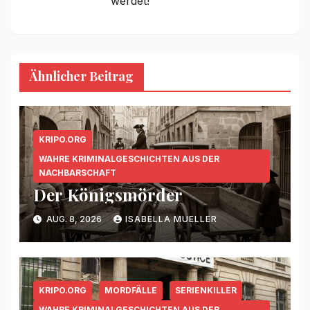
werdet!
Ähnlicher Beitrag
KRIPO.ORG
WAHRE KRIMINALGESCHICHTEN AUS DER
NACHBARSCHAFT
Der Königsmörder
AUG. 8, 2026
ISABELLA MUELLER
KRIPO.ORG
MORDFÄLLE
SERIENKILLER
WAHRE KRIMINALGESCHICHTEN AUS DER