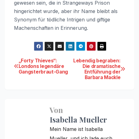
gewesen sein, die in Strangeways Prison
hingerichtet wurde, aber ihr Name bleibt als
Synonym für tödliche Intrigen und giftige
Machenschaften in Erinnerung.
Beitragsnavigation
„Forty Thieves“:
Lebendig begraben:
Londons legendäre
Die dramatische
Gangsterbraut-Gang
Entführung der
Barbara Mackle
Von
Isabella Mueller
Mein Name ist Isabella
Mueller, und ich lade euch