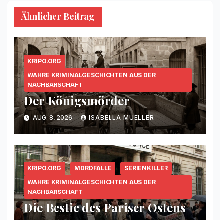
Ähnlicher Beitrag
KRIPO.ORG
WAHRE KRIMINALGESCHICHTEN AUS DER
NACHBARSCHAFT
Der Königsmörder
AUG. 8, 2026
ISABELLA MUELLER
KRIPO.ORG
MORDFÄLLE
SERIENKILLER
WAHRE KRIMINALGESCHICHTEN AUS DER
NACHBARSCHAFT
Die Bestie des Pariser Ostens