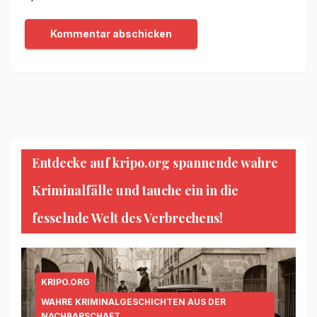
Entdecke auf kripo.org spannende wahre
Kriminalfälle und tauche ein in die
fesselnde Welt des Verbrechens!
KRIPO.ORG
WAHRE KRIMINALGESCHICHTEN AUS DER
NACHBARSCHAFT