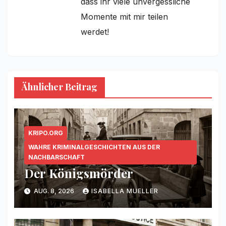
dass ihr viele unvergessliche
Momente mit mir teilen
werdet!
Ähnlicher Beitrag
KRIPO.ORG
WAHRE KRIMINALGESCHICHTEN AUS DER
NACHBARSCHAFT
Der Königsmörder
AUG. 8, 2026
ISABELLA MUELLER