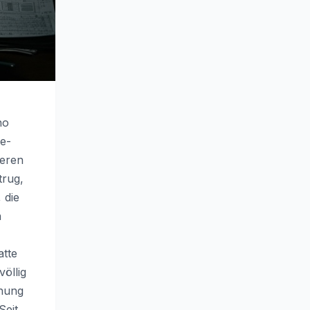
no
ie-
teren
trug,
 die
h
atte
öllig
ehung
Seit