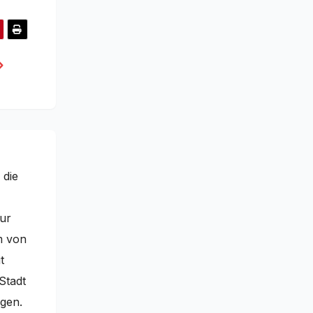
 die
nur
m von
t
Stadt
egen.