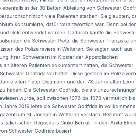
e ebenfalls in der 38 Betten Abteilung von Schwester Godfr
berdurchschnittlich viele Patienten starben. Sie glaubten, d
phium konsumierte, dafür verantwortlich war. Denn bei de
und Geld entwendet worden. Dadurch kaufte die Schweste
 äußersten die Schwester Pieta, die Schwester Franziska un
sten des Polizeireviers in Wetteren. Sie sagten auch aus,
gung ihrer Schwestern im Kloster der Apostolischen
 an älteren Patienten dokumentiert hatten, die Schwester
Schwester Godfrida verhaftet. Diese gestand im Polizeiver
 Jahre alten Pieter Diggmann und den 78 Jahre alten Leon
 zu haben. Die Schwester Godfrida, die als unzurechnungsf
ngewiesen wurde, soll zwischen 1976 bis 1978 vermutlich bis
im Jahre 2019 lebte die Schwester Godfrida in vollkommene
egezentrum St. Joseph in Wetteren verstarb. Berühmt wurd
italienischen Regisseurs Giulio Berruti, in dem Anita Ekbe
von Schwester Godfrida basiert.