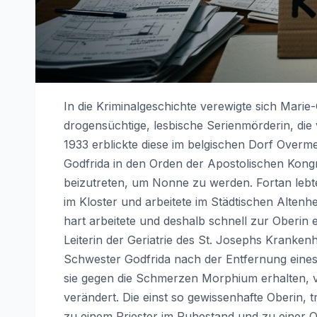
In die Kriminalgeschichte verewigte sich Marie
drogensüchtige, lesbische Serienmörderin, di
1933 erblickte diese im belgischen Dorf Overme
Godfrida in den Orden der Apostolischen Kongr
beizutreten, um Nonne zu werden. Fortan lebt
im Kloster und arbeitete im Städtischen Altenhe
hart arbeitete und deshalb schnell zur Oberin
Leiterin der Geriatrie des St. Josephs Krankenha
Schwester Godfrida nach der Entfernung eines
sie gegen die Schmerzen Morphium erhalten, vo
verändert. Die einst so gewissenhafte Oberin,
zu einem Priester im Ruhestand und zu einer Or