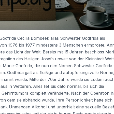
-Godfrida Cecilia Bombeek alias Schwester Godfrida als
e von 1976 bis 1977 mindestens 3 Menschen ermordete. An
re das Licht der Welt. Bereits mit 15 Jahren beschloss Mar
egation des Heiligen Josefs unweit von der Kleinstadt Wet
e Marie-Godfrida, die nun den Namen Schwester Godfrida 
im. Godfrida galt als fleißige und aufopferungsvolle Nonne,
 ernannt wurde. Mitte der 70er Jahre wurde sie zudem auc
us in Wetteren. Alles lief bis dato normal, bis sich die
 Gehirntumors komplett veränderte. Nach der Operation h
n dem sie abhängig wurde. Ihre Persönlichkeit hatte sich v
 trank Unmengen Alkohol und unterhielt eine sexuelle Bezi
densschwester, mit der sie in teuren Restaurants dinierte. 