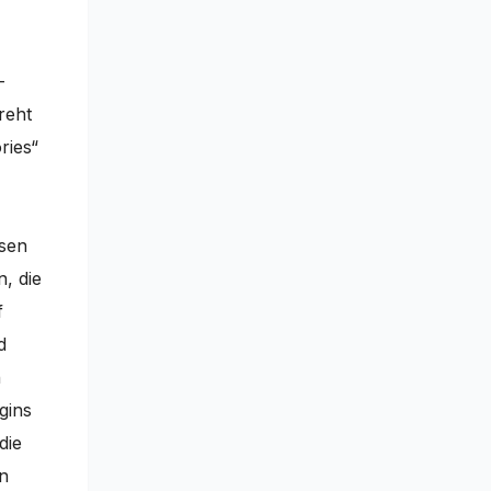
–
reht
ries“
ösen
, die
f
d
n
gins
die
n