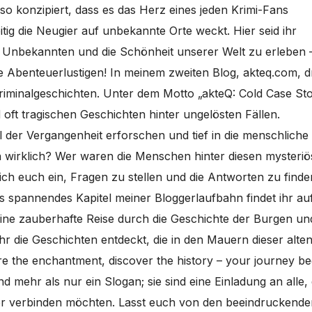
so konzipiert, dass es das Herz eines jeden Krimi-Fans
tig die Neugier auf unbekannte Orte weckt. Hier seid ihr
s Unbekannten und die Schönheit unserer Welt zu erleben 
le Abenteuerlustigen! In meinem zweiten Blog, akteq.com, d
riminalgeschichten. Unter dem Motto „akteQ: Cold Case Sto
 oft tragischen Geschichten hinter ungelösten Fällen.
 der Vergangenheit erforschen und tief in die menschliche
wirklich? Wer waren die Menschen hinter diesen mysteri
ich euch ein, Fragen zu stellen und die Antworten zu finden
es spannendes Kapitel meiner Bloggerlaufbahn findet ihr au
 eine zauberhafte Reise durch die Geschichte der Burgen un
hr die Geschichten entdeckt, die in den Mauern dieser alte
e the enchantment, discover the history – your journey be
nd mehr als nur ein Slogan; sie sind eine Einladung an alle, 
er verbinden möchten. Lasst euch von den beeindruckende