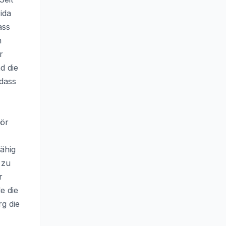
ida
ass
n
r
d die
 dass
hör
ähig
 zu
r
e die
rg die