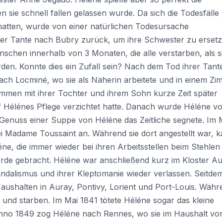
 sie schnell fallen gelassen wurde. Da sich die Todesfälle
hatten, wurde von einer natürlichen Todesursache
er Tante nach Bubry zurück, um ihre Schwester zu ersetz
schen innerhalb von 3 Monaten, die alle verstarben, als s
en. Konnte dies ein Zufall sein? Nach dem Tod ihrer Tant
ach Locminé, wo sie als Näherin arbeitete und in einem Z
men mit ihrer Tochter und ihrem Sohn kurze Zeit später
uf Hélénes Pflege verzichtet hatte. Danach wurde Héléne v
enuss einer Suppe von Héléne das Zeitliche segnete. Im 
bei Madame Toussaint an. Während sie dort angestellt war, 
éne, die immer wieder bei ihren Arbeitsstellen beim Stehlen
rde gebracht. Héléne war anschließend kurz im Kloster A
Vandalismus und ihrer Kleptomanie wieder verlassen. Seitde
Haushalten in Auray, Pontivy, Lorient und Port-Louis. Währ
und starben. Im Mai 1841 tötete Héléne sogar das kleine
nno 1849 zog Héléne nach Rennes, wo sie im Haushalt vo