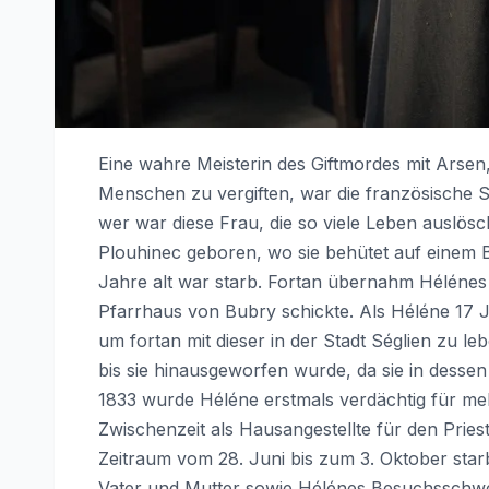
Eine wahre Meisterin des Giftmordes mit Arsen
Menschen zu vergiften, war die französische 
wer war diese Frau, die so viele Leben auslö
Plouhinec geboren, wo sie behütet auf einem B
Jahre alt war starb. Fortan übernahm Hélénes E
Pfarrhaus von Bubry schickte. Als Héléne 17 J
um fortan mit dieser in der Stadt Séglien zu l
bis sie hinausgeworfen wurde, da sie in dess
1833 wurde Héléne erstmals verdächtig für mehr
Zwischenzeit als Hausangestellte für den Priest
Zeitraum vom 28. Juni bis zum 3. Oktober starb
Vater und Mutter sowie Hélénes Besuchsschwes