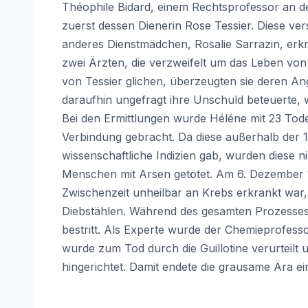
Théophile Bidard, einem Rechtsprofessor an der
zuerst dessen Dienerin Rose Tessier. Diese ver
anderes Dienstmädchen, Rosalie Sarrazin, erkra
zwei Ärzten, die verzweifelt um das Leben von
von Tessier glichen, überzeugten sie deren An
daraufhin ungefragt ihre Unschuld beteuerte, wu
Bei den Ermittlungen wurde Héléne mit 23 Tode
Verbindung gebracht. Da diese außerhalb der 1
wissenschaftliche Indizien gab, wurden diese n
Menschen mit Arsen getötet. Am 6. Dezember 
Zwischenzeit unheilbar an Krebs erkrankt wa
Diebstählen. Während des gesamten Prozesses f
bestritt. Als Experte wurde der Chemieprofes
wurde zum Tod durch die Guillotine verurteil
hingerichtet. Damit endete die grausame Ära ein