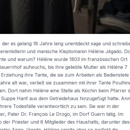
, der es gelang 18 Jahre lang unentdeckt sage und schreib
Serienkillerin und manische Kleptomanin Héléne Jégado. D
schte und warum? Héléne wurde 1803 im französischen Ort
auernhof aufwuchs, bis ihre geliebte Mutter als Héléne 7
rziehung ihre Tante, die sie zum Arbeiten als Bedienstete 
ahre alt war, verließ sie zusammen mit ihrer Tante Poulhin
eben. Dort nahm Héléne eine Stelle als Köchin beim Pfarrer 
en Suppe Hanf aus dem Getreidehaus hinzugefügt hatte. An
ere Todesfälle verantwortlich zu sein. Sie war in der
er, Pater Dr. François Le Drogo, im Dorf Guern tätig. Im
 der Priester und 6 Mitglieder des Haushalts, darunter de
ter Anne Jégado. Héléne spielte aber so perfekt die