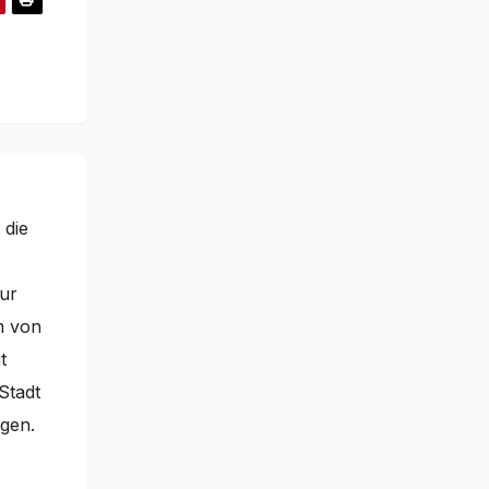
 die
nur
m von
t
Stadt
egen.