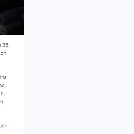
e 36
och
ins
ec,
an,
no
ssen