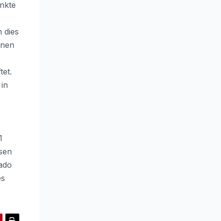
ankte
 dies
enen
tet.
 in
1
rsen
gado
es