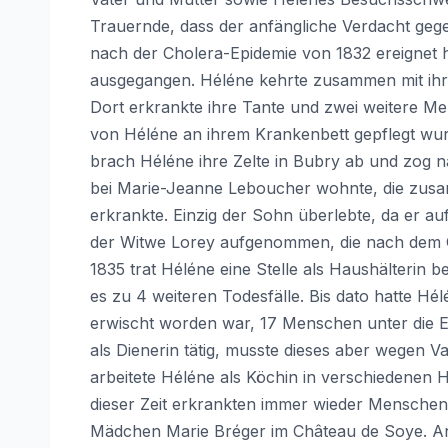
Trauernde, dass der anfängliche Verdacht gegen
nach der Cholera-Epidemie von 1832 ereignet 
ausgegangen. Héléne kehrte zusammen mit ihr
Dort erkrankte ihre Tante und zwei weitere Men
von Héléne an ihrem Krankenbett gepflegt wurd
brach Héléne ihre Zelte in Bubry ab und zog n
bei Marie-Jeanne Leboucher wohnte, die zusam
erkrankte. Einzig der Sohn überlebte, da er a
der Witwe Lorey aufgenommen, die nach dem G
1835 trat Héléne eine Stelle als Haushälterin 
es zu 4 weiteren Todesfälle. Bis dato hatte Hél
erwischt worden war, 17 Menschen unter die E
als Dienerin tätig, musste dieses aber wegen 
arbeitete Héléne als Köchin in verschiedenen 
dieser Zeit erkrankten immer wieder Menschen 
Mädchen Marie Bréger im Château de Soye. A