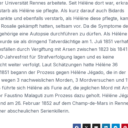
 Universität Rennes arbeitete. Seit Héléne dort war, erkr
starb als Héléne sie pflegte. Als kurz darauf auch Bidards
nkte und ebenfalls verstarb, als Héléne diese pflegte, kam
 Rosalie gekämpft hatten, seltsam vor. Da die Symptome d
gehörige eine Autopsie durchführen zu dürfen. Als Héléne
rde sie als dringend Tatverdächtige am 1. Juli 1851 verhaf
sfällen durch Vergiftung mit Arsen zwischen 1823 bis 1841
0-Jahresfrist für Strafverfolgung lagen und es keine
icht weiter verfolgt. Laut Schätzungen hatte Héléne 36
1851 begann der Prozess gegen Héléne Jégado, die in der
r, wegen 3 nachweislichen Morden, 3 Mordversuchen und 1
ührte sich Héléne als Furie auf, die jeglichen Mord mit A
sor Faustino Malaguti zum Prozess dazu geholt. Héléne Jé
t und am 26. Februar 1852 auf dem Champ-de-Mars in Renn
er abscheulichen Serienkillerin.