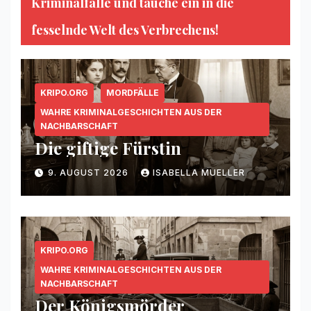
Kriminalfälle und tauche ein in die
fesselnde Welt des Verbrechens!
KRIPO.ORG
MORDFÄLLE
WAHRE KRIMINALGESCHICHTEN AUS DER
NACHBARSCHAFT
Die giftige Fürstin
9. AUGUST 2026
ISABELLA MUELLER
KRIPO.ORG
WAHRE KRIMINALGESCHICHTEN AUS DER
NACHBARSCHAFT
Der Königsmörder