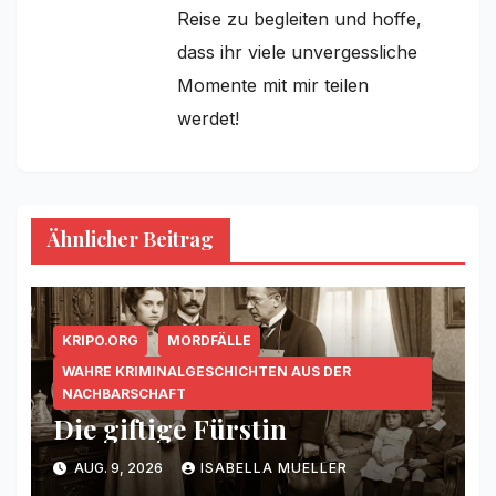
Reise zu begleiten und hoffe,
dass ihr viele unvergessliche
Momente mit mir teilen
werdet!
Ähnlicher Beitrag
KRIPO.ORG
MORDFÄLLE
WAHRE KRIMINALGESCHICHTEN AUS DER
NACHBARSCHAFT
Die giftige Fürstin
AUG. 9, 2026
ISABELLA MUELLER