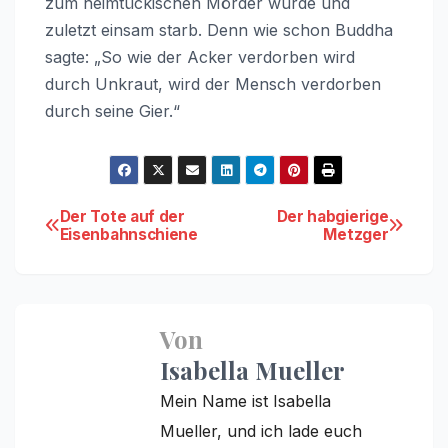
zum heimtückischen Mörder wurde und
zuletzt einsam starb. Denn wie schon Buddha
sagte: „So wie der Acker verdorben wird
durch Unkraut, wird der Mensch verdorben
durch seine Gier.“
Beitragsnavigation
Der Tote auf der
Der habgierige
Eisenbahnschiene
Metzger
Von
Isabella Mueller
Mein Name ist Isabella
Mueller, und ich lade euch