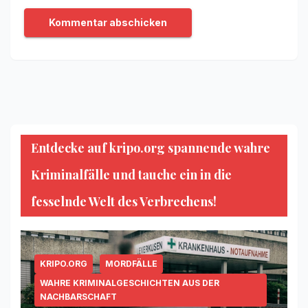
Entdecke auf kripo.org spannende wahre
Kriminalfälle und tauche ein in die
fesselnde Welt des Verbrechens!
KRIPO.ORG
MORDFÄLLE
WAHRE KRIMINALGESCHICHTEN AUS DER
NACHBARSCHAFT