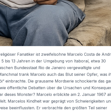
eligiöser Fanatiker ist zweifelsohne Marcelo Costa de And
 5 bis 13 Jahren in der Umgebung von Itaboraí, etwa 30
anischen Bundesstaat Rio de Janeiro vergewaltigte und
Manchmal trank Marcelo auch das Blut seiner Opfer, was ih
i“ einbrachte. Die grausame Mordserie schockierte das g
owie öffentliche Debatten über die Ursachen und Konsequ
r dieses Monster? Marcelo erblickte am 2. Januar 1967 al
lt. Marcelos Kindheit war geprägt von Schwierigkeiten un
ise beeinflussten. Er verbrachte den größten Teil seiner