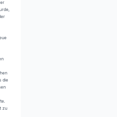
yer
urde,
der
Reue
en
chen
s die
sen
te.
t zu