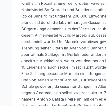
Kindheit in Rocinha, einer der größten Favelas 
Nobelviertel So Conrado und Brasiliens schönst
Rio de Janeiro mit ungefähr 200.000 Einwohne
plündernd durch die labyrinthartigen Gassen s
Bürgern Jagd gemacht, um das Viertel zu säube
diesem Armenviertel wuchs Marcelo auf, dess
misshandelt wurde. Um Marcelo vor dieser ge
Trennung seiner Eltern im Alter von 5 Jahren
aber oftmals Schläge mit Gürteln oder anderen
Janeiro zurückkehren, wo er von dem neuen Pa
10 Lebensjahr auch sexuell missbraucht wurde
Eine Zeit lang besuchte Marcelo eine Jungensc
und von seinen Mitschülern als „zurückgeblieb
Schule geworfen, da diese nur Jungen im Alte
begann Andrade, sich selbst zu prostituieren.
namens Antônio Batista Freire an, mit dem er e
Universalkirche des Könifreich Gottes mitnahm