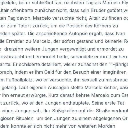
gleitete, bis er schließlich am nächsten Tag als Marcelo Fl
ltair offenbarte zunächst nicht, dass sein Bruder getötet w
ten Tag davon. Marcelo versuchte nicht, Altair zu finden o
e er zum Tatort zurück, um die Position des Körpers zu
unden später. Die anschließende Autopsie ergab, dass Ivan
die Ermittler zu Marcelo, der sofort gestand und keinerlei 
, dreizehn weitere Jungen vergewaltigt und ermordet zu
ssbraucht und ermordet hatte, schändete er ihre Leichen
rte. Er schilderte detailliert, wie er zunächst den 11-jährig
prach, indem er ihm Geld für den Besuch einer imaginären
m Fußballplatz, wo er versuchte, ihn sexuell zu missbrau
t gelang. Laut eigenen Aussagen stellte Marcelo sicher, das
r ihn erneut erwürgte. Kurz darauf kehrte Marcelo zum Es
 zurück, wo er den Jungen enthauptete. Seine erste Tat
er einen Jungen sah, der Süßigkeiten auf der Straße verkauf
ligiösen Ritualen, um den Jungen zu einem abgelegenen Or
itdem konnte er sich nicht mehr von weiteren Morden