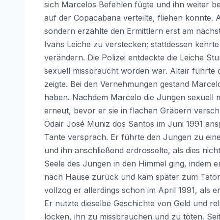
sich Marcelos Befehlen fügte und ihn weiter be
auf der Copacabana verteilte, fliehen konnte. A
sondern erzählte den Ermittlern erst am nächs
Ivans Leiche zu verstecken; stattdessen kehrt
verändern. Die Polizei entdeckte die Leiche St
sexuell missbraucht worden war. Altair führte 
zeigte. Bei den Vernehmungen gestand Marcelo
haben. Nachdem Marcelo die Jungen sexuell mi
erneut, bevor er sie in flachen Gräbern verschar
Odair José Muniz dos Santos im Juni 1991 ans
Tante versprach. Er führte den Jungen zu eine
und ihn anschließend erdrosselte, als dies nich
Seele des Jungen in den Himmel ging, indem e
nach Hause zurück und kam später zum Tatort
vollzog er allerdings schon im April 1991, als 
Er nutzte dieselbe Geschichte von Geld und re
locken, ihn zu missbrauchen und zu töten. Se