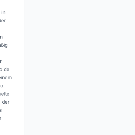
 in
der
In
äßig
r
o de
einem
o.
elte
s der
s
n