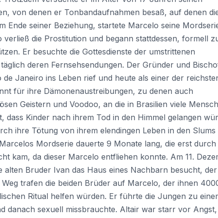
igen, von denen er Tonbandaufnahmen besaß, auf denen di
m Ende seiner Beziehung, startete Marcelo seine Mordserie
 verließ die Prostitution und begann stattdessen, formell z
tützen. Er besuchte die Gottesdienste der umstrittenen
h täglich deren Fernsehsendungen. Der Gründer und Bischo
o de Janeiro ins Leben rief und heute als einer der reichste
ekannt für ihre Dämonenaustreibungen, zu denen auch
ösen Geistern und Voodoo, an die in Brasilien viele Mensc
t, dass Kinder nach ihrem Tod in den Himmel gelangen wü
rch ihre Tötung von ihrem elendingen Leben in den Slums
 Marcelos Mordserie dauerte 9 Monate lang, die erst durch
icht kam, da dieser Marcelo entfliehen konnte. Am 11. Dez
e alten Bruder Ivan das Haus eines Nachbarn besucht, der
 Weg trafen die beiden Brüder auf Marcelo, der ihnen 400
lischen Ritual helfen würden. Er führte die Jungen zu ein
d danach sexuell missbrauchte. Altair war starr vor Angst,