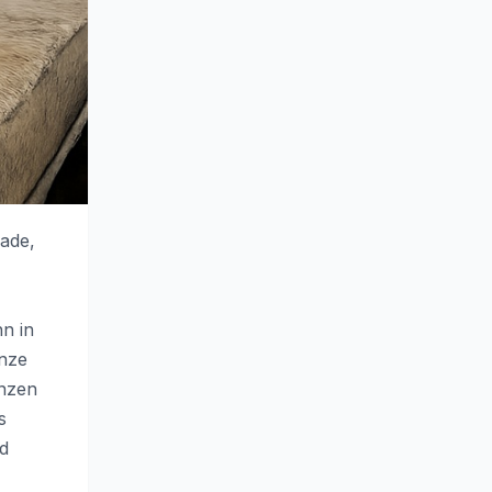
rade,
n in
anze
enzen
s
d