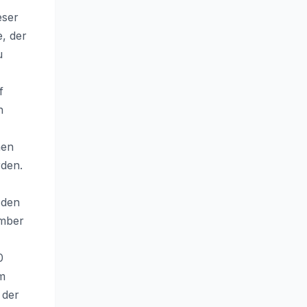
eser
, der
u
f
n
hen
rden.
 den
ember
0
em
 der