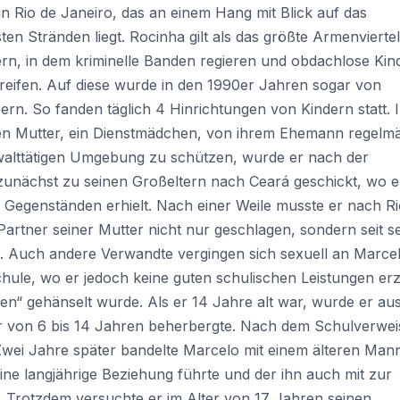
in Rio de Janeiro, das an einem Hang mit Blick auf das
en Stränden liegt. Rocinha gilt als das größte Armenviertel
rn, in dem kriminelle Banden regieren und obdachlose Kin
treifen. Auf diese wurde in den 1990er Jahren sogar von
rn. So fanden täglich 4 Hinrichtungen von Kindern statt. 
en Mutter, ein Dienstmädchen, von ihrem Ehemann regelm
walttätigen Umgebung zu schützen, wurde er nach der
 zunächst zu seinen Großeltern nach Ceará geschickt, wo e
 Gegenständen erhielt. Nach einer Weile musste er nach Ri
rtner seiner Mutter nicht nur geschlagen, sondern seit s
. Auch andere Verwandte vergingen sich sexuell an Marcel
hule, wo er jedoch keine guten schulischen Leistungen erzi
en“ gehänselt wurde. Als er 14 Jahre alt war, wurde er au
r von 6 bis 14 Jahren beherbergte. Nach dem Schulverwei
 Zwei Jahre später bandelte Marcelo mit einem älteren Man
ine langjährige Beziehung führte und der ihn auch mit zur
. Trotzdem versuchte er im Alter von 17 Jahren seinen