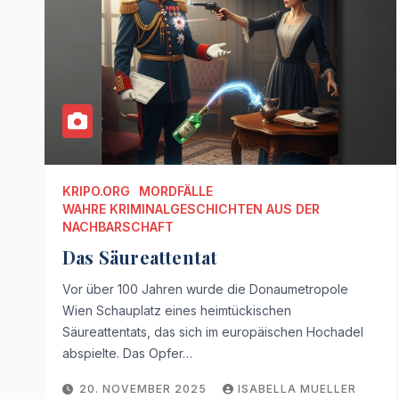
KRIPO.ORG
MORDFÄLLE
WAHRE KRIMINALGESCHICHTEN AUS DER
NACHBARSCHAFT
Das Säureattentat
Vor über 100 Jahren wurde die Donaumetropole
Wien Schauplatz eines heimtückischen
Säureattentats, das sich im europäischen Hochadel
abspielte. Das Opfer…
20. NOVEMBER 2025
ISABELLA MUELLER