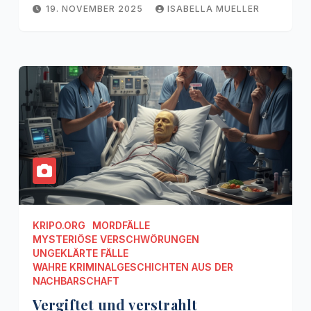
19. NOVEMBER 2025
ISABELLA MUELLER
KRIPO.ORG
MORDFÄLLE
MYSTERIÖSE VERSCHWÖRUNGEN
UNGEKLÄRTE FÄLLE
WAHRE KRIMINALGESCHICHTEN AUS DER
NACHBARSCHAFT
Vergiftet und verstrahlt