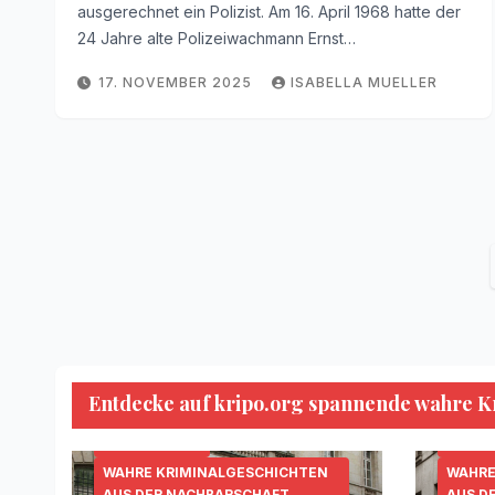
ausgerechnet ein Polizist. Am 16. April 1968 hatte der
24 Jahre alte Polizeiwachmann Ernst…
17. NOVEMBER 2025
ISABELLA MUELLER
Entdecke auf kripo.org spannende wahre Kri
KRIPO.ORG
MORDFÄLLE
SERIENKILLER
KRIPO
WAHRE KRIMINALGESCHICHTEN
WAHRE
AUS DER NACHBARSCHAFT
AUS D