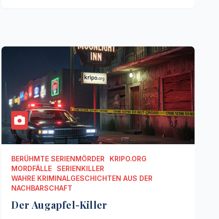
BERÜHMTE SERIENMÖRDER
KRIPO.ORG
MORDFÄLLE
SERIENKILLER
WAHRE KRIMINALGESCHICHTEN AUS DER
NACHBARSCHAFT
Der Augapfel-Killer