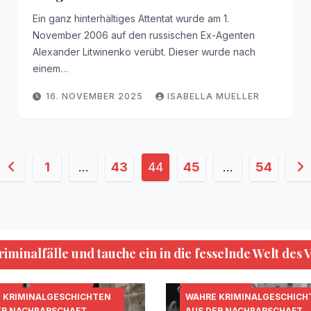
Ein ganz hinterhältiges Attentat wurde am 1.
November 2006 auf den russischen Ex-Agenten
Alexander Litwinenko verübt. Dieser wurde nach
einem…
16. NOVEMBER 2025
ISABELLA MUELLER
Seitennummerierung
1
…
43
44
45
…
54
der
Beiträge
minalfälle und tauche ein in die fesselnde Welt des 
KRIPO.ORG
MORDFÄLLE
.ORG
MORDFÄLLE
SERIENKILLER
 KRIMINALGESCHICHTEN
WAHRE KRIMINALGESCHICH
ER NACHBARSCHAFT
AUS DER NACHBARSCHAFT