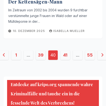
Der Kettensägen-Mann
Im Zeitraum von 2002 bis 2004 wurden 9 furchtbar
verstümmelte junge Frauen im Wald oder auf einer
Mülldeponie in der…
10. DEZEMBER 2025
ISABELLA MUELLER
Seitennummerierung
1
…
39
40
41
…
55
der
Beiträge
Entdecke auf kripo.org spannende wahre
Kriminalfälle und tauche ein in die
fesselnde Welt des Verbrechens!