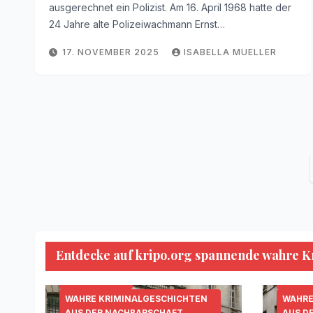
ausgerechnet ein Polizist. Am 16. April 1968 hatte der
24 Jahre alte Polizeiwachmann Ernst…
17. NOVEMBER 2025
ISABELLA MUELLER
Entdecke auf kripo.org spannende wahre Kri
KRIPO.ORG
MORDFÄLLE
SERIENKILLER
KRIPO
WAHRE KRIMINALGESCHICHTEN
WAHRE
AUS DER NACHBARSCHAFT
AUS D