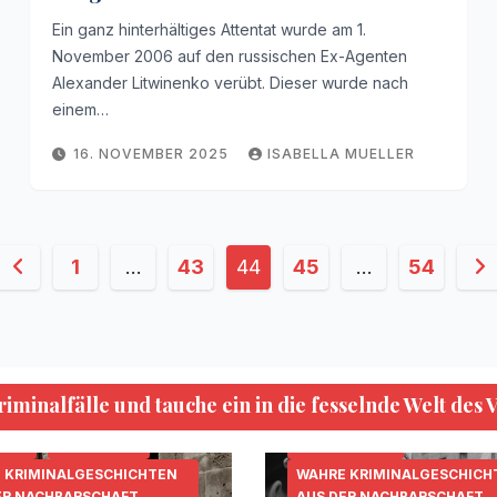
Ein ganz hinterhältiges Attentat wurde am 1.
November 2006 auf den russischen Ex-Agenten
Alexander Litwinenko verübt. Dieser wurde nach
einem…
16. NOVEMBER 2025
ISABELLA MUELLER
Seitennummerierung
1
…
43
44
45
…
54
der
Beiträge
minalfälle und tauche ein in die fesselnde Welt des 
KRIPO.ORG
MORDFÄLLE
.ORG
MORDFÄLLE
SERIENKILLER
 KRIMINALGESCHICHTEN
WAHRE KRIMINALGESCHICH
ER NACHBARSCHAFT
AUS DER NACHBARSCHAFT