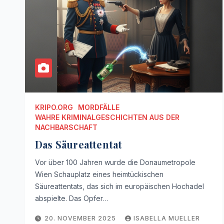
KRIPO.ORG
MORDFÄLLE
WAHRE KRIMINALGESCHICHTEN AUS DER
NACHBARSCHAFT
Das Säureattentat
Vor über 100 Jahren wurde die Donaumetropole
Wien Schauplatz eines heimtückischen
Säureattentats, das sich im europäischen Hochadel
abspielte. Das Opfer…
20. NOVEMBER 2025
ISABELLA MUELLER