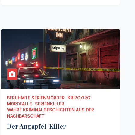
BERÜHMTE SERIENMÖRDER
KRIPO.ORG
MORDFÄLLE
SERIENKILLER
WAHRE KRIMINALGESCHICHTEN AUS DER
NACHBARSCHAFT
Der Augapfel-Killer