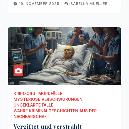
19. NOVEMBER 2025
ISABELLA MUELLER
KRIPO.ORG
MORDFÄLLE
MYSTERIÖSE VERSCHWÖRUNGEN
UNGEKLÄRTE FÄLLE
WAHRE KRIMINALGESCHICHTEN AUS DER
NACHBARSCHAFT
Vergiftet und verstrahlt