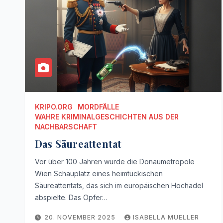
KRIPO.ORG
MORDFÄLLE
WAHRE KRIMINALGESCHICHTEN AUS DER
NACHBARSCHAFT
Das Säureattentat
Vor über 100 Jahren wurde die Donaumetropole
Wien Schauplatz eines heimtückischen
Säureattentats, das sich im europäischen Hochadel
abspielte. Das Opfer…
20. NOVEMBER 2025
ISABELLA MUELLER