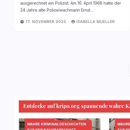
ausgerechnet ein Polizist. Am 16. April 1968 hatte der
24 Jahre alte Polizeiwachmann Ernst…
17. NOVEMBER 2025
ISABELLA MUELLER
Entdecke auf kripo.org spannende wahre Kri
KRIPO.ORG
MORDFÄLLE
SERIENKILLER
KRIPO
WAHRE KRIMINALGESCHICHTEN
WAHRE
AUS DER NACHBARSCHAFT
AUS D