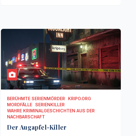
BERÜHMTE SERIENMÖRDER
KRIPO.ORG
MORDFÄLLE
SERIENKILLER
WAHRE KRIMINALGESCHICHTEN AUS DER
NACHBARSCHAFT
Der Augapfel-Killer