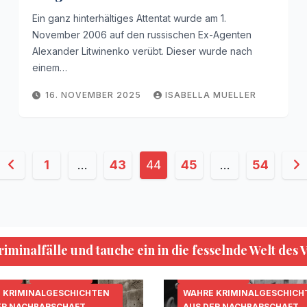
Ein ganz hinterhältiges Attentat wurde am 1.
November 2006 auf den russischen Ex-Agenten
Alexander Litwinenko verübt. Dieser wurde nach
einem…
16. NOVEMBER 2025
ISABELLA MUELLER
Seitennummerierung
1
…
43
44
45
…
54
der
Beiträge
minalfälle und tauche ein in die fesselnde Welt des 
KRIPO.ORG
MORDFÄLLE
.ORG
MORDFÄLLE
SERIENKILLER
 KRIMINALGESCHICHTEN
WAHRE KRIMINALGESCHICH
ER NACHBARSCHAFT
AUS DER NACHBARSCHAFT