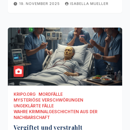
19. NOVEMBER 2025
ISABELLA MUELLER
KRIPO.ORG
MORDFÄLLE
MYSTERIÖSE VERSCHWÖRUNGEN
UNGEKLÄRTE FÄLLE
WAHRE KRIMINALGESCHICHTEN AUS DER
NACHBARSCHAFT
Vergiftet und verstrahlt