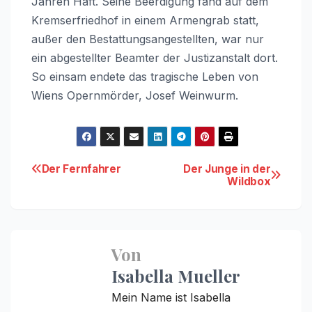
Jahren Haft. Seine Beerdigung fand auf dem
Kremserfriedhof in einem Armengrab statt,
außer den Bestattungsangestellten, war nur
ein abgestellter Beamter der Justizanstalt dort.
So einsam endete das tragische Leben von
Wiens Opernmörder, Josef Weinwurm.
Beitragsnavigation
Der Fernfahrer
Der Junge in der
Wildbox
Von
Isabella Mueller
Mein Name ist Isabella