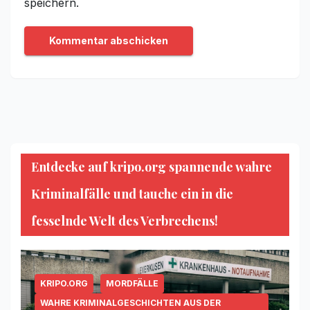
speichern.
Entdecke auf kripo.org spannende wahre
Kriminalfälle und tauche ein in die
fesselnde Welt des Verbrechens!
KRIPO.ORG
MORDFÄLLE
WAHRE KRIMINALGESCHICHTEN AUS DER