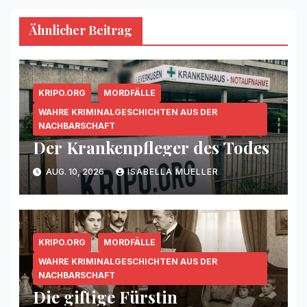
Ähnlicher Beitrag
KRIPO.ORG
MORDFÄLLE
WAHRE KRIMINALGESCHICHTEN AUS DER
NACHBARSCHAFT
Der Krankenpfleger des Todes
AUG. 10, 2026
ISABELLA MUELLER
KRIPO.ORG
MORDFÄLLE
WAHRE KRIMINALGESCHICHTEN AUS DER
NACHBARSCHAFT
Die giftige Fürstin