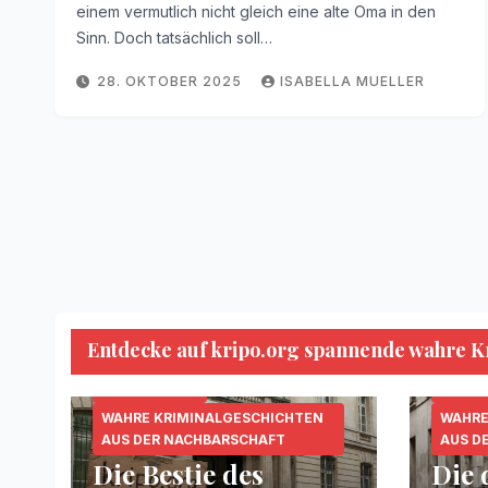
einem vermutlich nicht gleich eine alte Oma in den
Sinn. Doch tatsächlich soll…
28. OKTOBER 2025
ISABELLA MUELLER
Entdecke auf kripo.org spannende wahre Kri
KRIPO.ORG
MORDFÄLLE
SERIENKILLER
KRIPO
WAHRE KRIMINALGESCHICHTEN
WAHRE
AUS DER NACHBARSCHAFT
AUS D
Die Bestie des
Die 