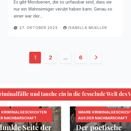
Es gibt Mordserien, die so unfassbar sind, dass sie
nur ein Wahnsinniger verübt haben kann. Genau so
einer war der…
27. OKTOBER 2025
ISABELLA MUELLER
Seitennummerierung
1
2
…
6
der
Beiträge
minalfälle und tauche ein in die fesselnde Welt des 
KRIPO.ORG
MORDFÄLLE
.ORG
MORDFÄLLE
SERIENKILLER
 KRIMINALGESCHICHTEN
WAHRE KRIMINALGESCHICH
ER NACHBARSCHAFT
AUS DER NACHBARSCHAFT
dunkle Seite der
Der poetische