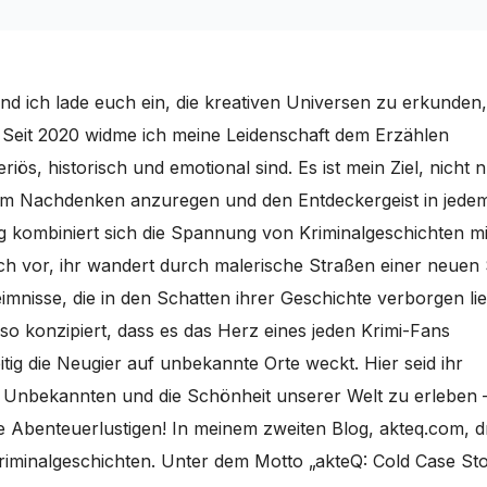
nd ich lade euch ein, die kreativen Universen zu erkunden,
. Seit 2020 widme ich meine Leidenschaft dem Erzählen
iös, historisch und emotional sind. Es ist mein Ziel, nicht 
um Nachdenken anzuregen und den Entdeckergeist in jede
g kombiniert sich die Spannung von Kriminalgeschichten mi
uch vor, ihr wandert durch malerische Straßen einer neuen 
mnisse, die in den Schatten ihrer Geschichte verborgen li
so konzipiert, dass es das Herz eines jeden Krimi-Fans
tig die Neugier auf unbekannte Orte weckt. Hier seid ihr
s Unbekannten und die Schönheit unserer Welt zu erleben 
le Abenteuerlustigen! In meinem zweiten Blog, akteq.com, d
riminalgeschichten. Unter dem Motto „akteQ: Cold Case Sto