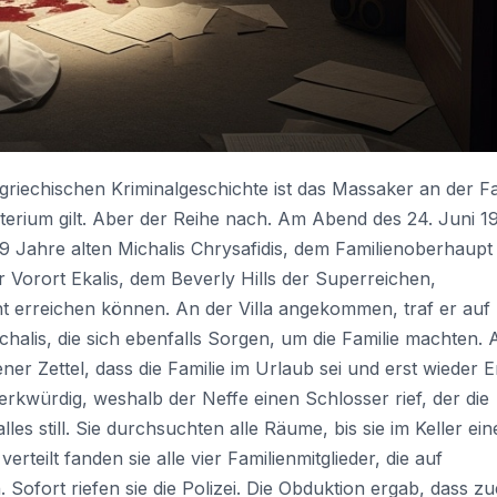
griechischen Kriminalgeschichte ist das Massaker an der Fa
sterium gilt. Aber der Reihe nach. Am Abend des 24. Juni 1
9 Jahre alten Michalis Chrysafidis, dem Familienoberhaupt
r Vorort Ekalis, dem Beverly Hills der Superreichen,
cht erreichen können. An der Villa angekommen, traf er auf
halis, die sich ebenfalls Sorgen, um die Familie machten. 
ner Zettel, dass die Familie im Urlaub sei und erst wieder 
kwürdig, weshalb der Neffe einen Schlosser rief, der die
alles still. Sie durchsuchten alle Räume, bis sie im Keller ein
teilt fanden sie alle vier Familienmitglieder, die auf
Sofort riefen sie die Polizei. Die Obduktion ergab, dass zu