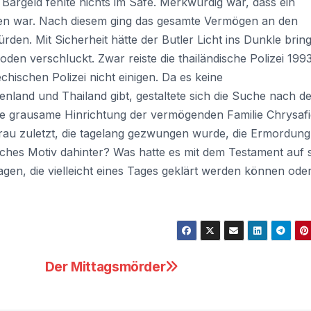
 Bargeld fehlte nichts im Safe. Merkwürdig war, dass ein
n war. Nach diesem ging das gesamte Vermögen an den
rden. Mit Sicherheit hätte der Butler Licht ins Dunkle brin
den verschluckt. Zwar reiste die thailändische Polizei 199
chischen Polizei nicht einigen. Da es keine
nland und Thailand gibt, gestaltete sich die Suche nach d
 die grausame Hinrichtung der vermögenden Familie Chrysafi
frau zuletzt, die tagelang gezwungen wurde, die Ermordung
iches Motiv dahinter? Was hatte es mit dem Testament auf 
gen, die vielleicht eines Tages geklärt werden können ode
Der Mittagsmörder