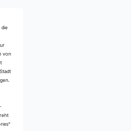
 die
nur
m von
t
Stadt
egen.
–
reht
ries“