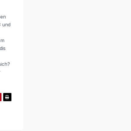
gen
3 und
em
dis
sich?
r