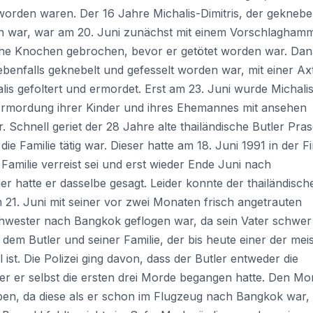
orden waren. Der 16 Jahre Michalis-Dimitris, der geknebe
en war, war am 20. Juni zunächst mit einem Vorschlagham
che Knochen gebrochen, bevor er getötet worden war. Da
benfalls geknebelt und gefesselt worden war, mit einer Ax
lis gefoltert und ermordet. Erst am 23. Juni wurde Michali
ie Ermordung ihrer Kinder und ihres Ehemannes mit ansehen
Schnell geriet der 28 Jahre alte thailändische Butler Pras
ie Familie tätig war. Dieser hatte am 18. Juni 1991 in der F
 Familie verreist sei und erst wieder Ende Juni nach
hatte er dasselbe gesagt. Leider konnte der thailändisch
 21. Juni mit seiner vor zwei Monaten frisch angetrauten
chwester nach Bangkok geflogen war, da sein Vater schwer
 dem Butler und seiner Familie, der bis heute einer der meis
ist. Die Polizei ging davon, dass der Butler entweder die
r er selbst die ersten drei Morde begangen hatte. Den Mo
ben, da diese als er schon im Flugzeug nach Bangkok war,