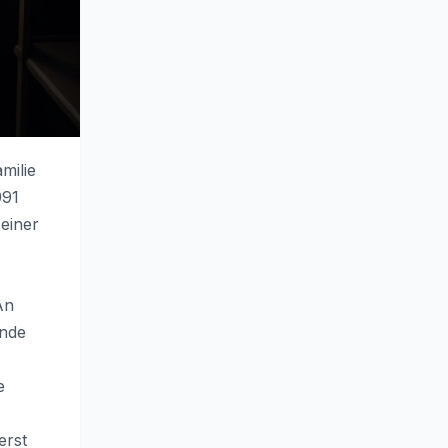
milie
991
 einer
An
Ende
e
erst