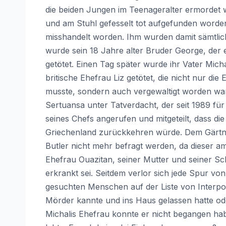
die beiden Jungen im Teenageralter ermordet w
und am Stuhl gefesselt tot aufgefunden word
misshandelt worden. Ihm wurden damit sämtli
wurde sein 18 Jahre alter Bruder George, der e
getötet. Einen Tag später wurde ihr Vater Micha
britische Ehefrau Liz getötet, die nicht nur d
musste, sondern auch vergewaltigt worden war. 
Sertuansa unter Tatverdacht, der seit 1989 für d
seines Chefs angerufen und mitgeteilt, dass die
Griechenland zurückkehren würde. Dem Gärtner 
Butler nicht mehr befragt werden, da dieser am
Ehefrau Ouazitan, seiner Mutter und seiner S
erkrankt sei. Seitdem verlor sich jede Spur von
gesuchten Menschen auf der Liste von Interpol 
Mörder kannte und ins Haus gelassen hatte ode
Michalis Ehefrau konnte er nicht begangen ha