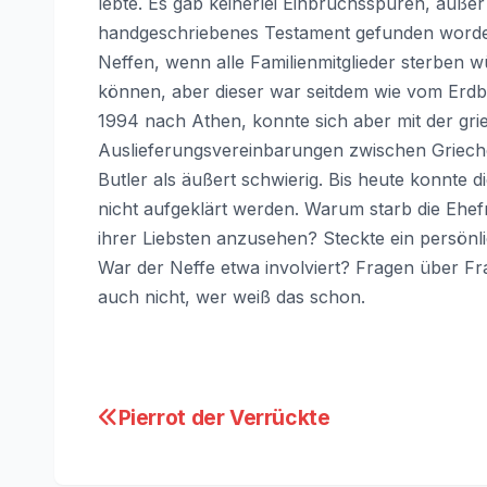
lebte. Es gab keinerlei Einbruchsspuren, außer
handgeschriebenes Testament gefunden worde
Neffen, wenn alle Familienmitglieder sterben wü
können, aber dieser war seitdem wie vom Erdbo
1994 nach Athen, konnte sich aber mit der grie
Auslieferungsvereinbarungen zwischen Grieche
Butler als äußert schwierig. Bis heute konnte
nicht aufgeklärt werden. Warum starb die Ehe
ihrer Liebsten anzusehen? Steckte ein persönl
War der Neffe etwa involviert? Fragen über Fra
auch nicht, wer weiß das schon.
Beitragsnavigation
Pierrot der Verrückte