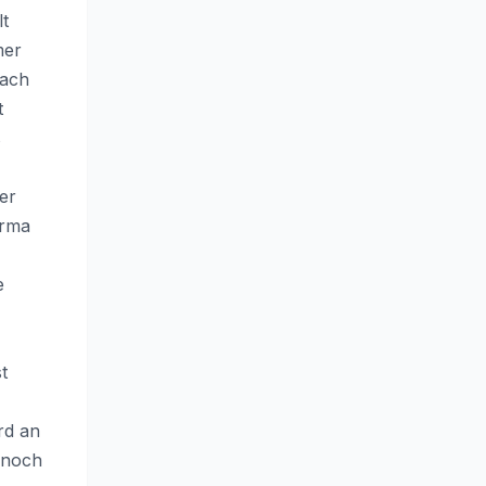
lt
mer
nach
t
s
er
irma
e
t
rd an
 noch